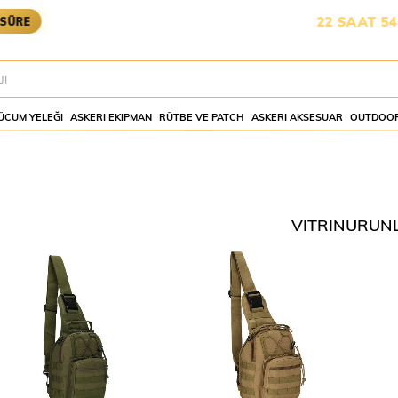
KARGOYA YETİŞMESİ İÇİN KALAN SÜRE:
22 SAAT 54 DA
E
ÜCUM YELEĞI
ASKERI EKIPMAN
RÜTBE VE PATCH
ASKERI AKSESUAR
OUTDOOR
VITRINURUN