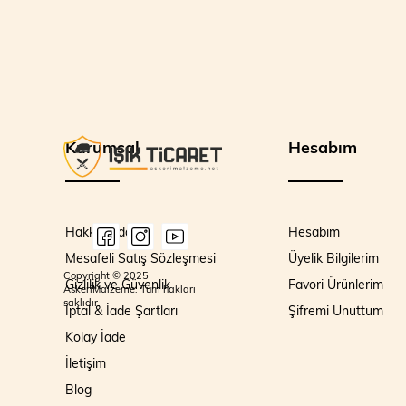
Kurumsal
Hesabım
Hakkımızda
Hesabım
Mesafeli Satış Sözleşmesi
Üyelik Bilgilerim
Copyright © 2025
Gizlilik ve Güvenlik
Favori Ürünlerim
AskeriMalzeme. Tüm hakları
saklıdır.
İptal & İade Şartları
Şifremi Unuttum
Kolay İade
İletişim
Blog