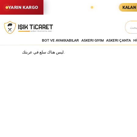
LEN SİPARİŞLER YARIN KARGODA
YARIN KARGO
KALAN SÜR
BOT VE AYAKKABILAR
ASKERI GIYIM
ASKERI ÇANTA
H
ليس هناك سلع في عربتك.