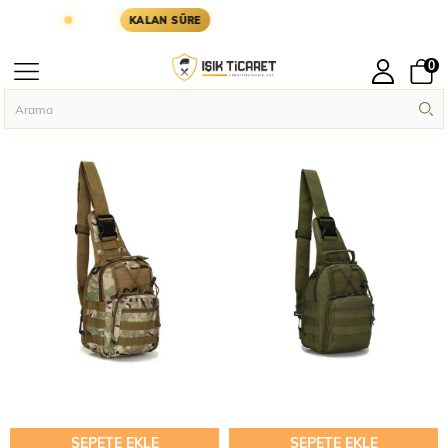
ARGODA
KARGOYA YETİŞMESİ İÇİN KALAN SÜRE:
KALAN SÜRE
Taktik
0
Çanta
Anasayfa
Askeri Çanta
Taktik Çanta
SEPETE EKLE
SEPETE EKLE