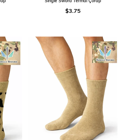
rap
Single Sword Termal Çorap
$3.75