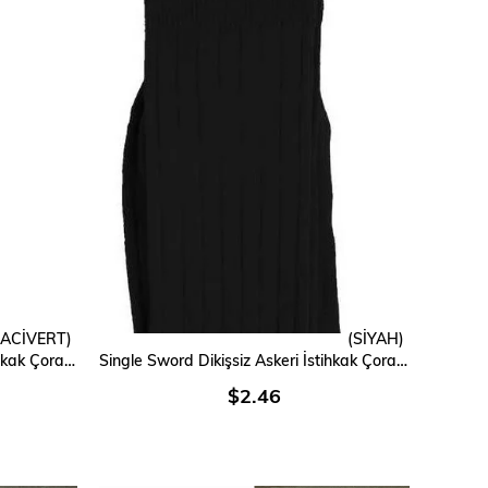
LACİVERT)
(SİYAH)
SEPETE EKLE
Single Sword Dikişsiz Askeri İstihkak Çorap 4 Mevsim
Single Sword Dikişsiz Askeri İstihkak Çorap 4 Mevsim
$2.46