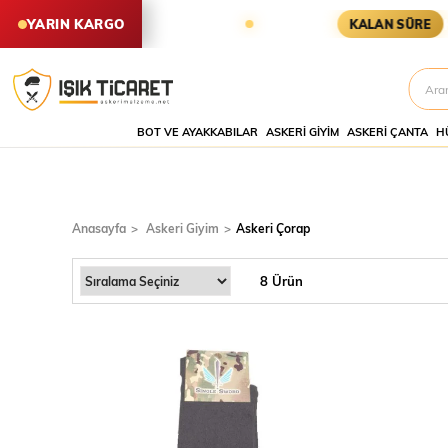
 YARIN KARGODA
KARGOYA YETİŞ
YARIN KARGO
KALAN SÜRE
BOT VE AYAKKABILAR
ASKERI GIYIM
ASKERI ÇANTA
H
Askeri
Çorap
Anasayfa
Askeri Giyim
Askeri Çorap
8 Ürün