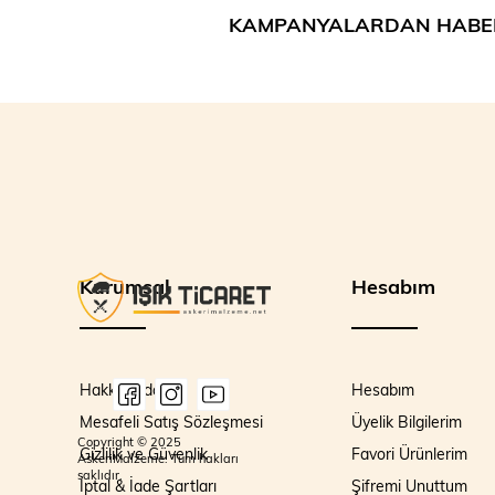
KAMPANYALARDAN HABE
Kurumsal
Hesabım
Hakkımızda
Hesabım
Mesafeli Satış Sözleşmesi
Üyelik Bilgilerim
Copyright © 2025
Gizlilik ve Güvenlik
Favori Ürünlerim
AskeriMalzeme. Tüm hakları
saklıdır.
İptal & İade Şartları
Şifremi Unuttum