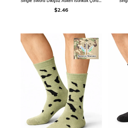
Single Sword Dikişsiz Askeri İstihkak Çorap 4 Mevsim
Sing
$2.46