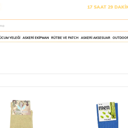
MESİ İÇİN KALAN SÜRE:
17 SAAT 28 DAKİKA 59 SANİYE
ÜCUM YELEĞI
ASKERI EKIPMAN
RÜTBE VE PATCH
ASKERI AKSESUAR
OUTDOOR