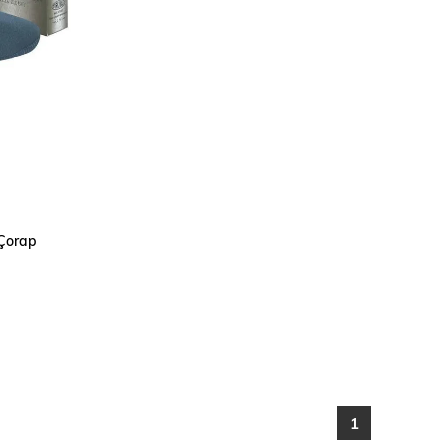
 Çorap
1