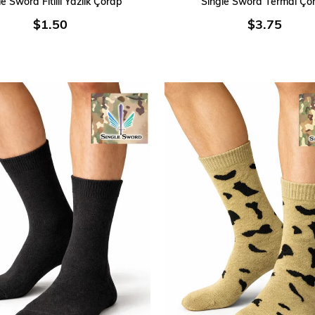
le Sword Fitilli Yazlık Çorap
Single Sword Termal Ço
$1.50
$3.75