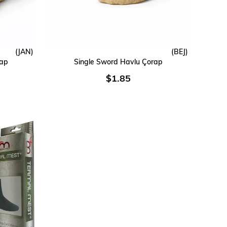
(JAN)
(BEJ)
SEPETE EKLE
rap
Single Sword Havlu Çorap
$1.85