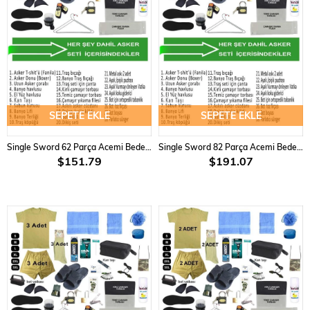
SEPETE EKLE
SEPETE EKLE
Single Sword 62 Parça Acemi Bedelli Asker Seti 12 Li Set
Single Sword 82 Parça Acemi Bedelli Asker Seti 18 Li Set
$151.79
$191.07