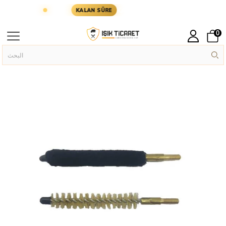
N KARGODA
KARGOYA YETİŞMESİ İÇİN KALAN SÜ
KALAN SÜRE
0
Askeri Aksesuar
الصفحة الرئيسية
›