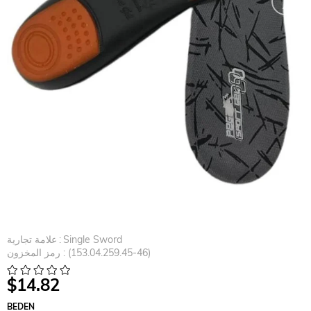
Single Sword
:
علامة تجارية
(153.04.259.45-46)
رمز المخزون
$14.82
BEDEN