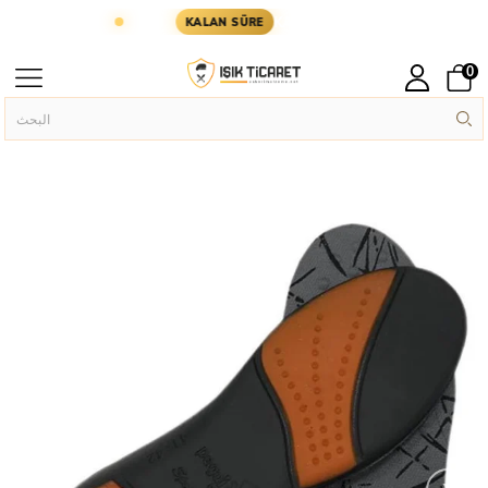
 GÜN KARGODA
KARGOYA YETİŞMESİ İÇİN KALAN
KALAN SÜRE
0
Bot Aksesuarları
Bot ve Ayakkabılar
الصفحة الرئيسية
›