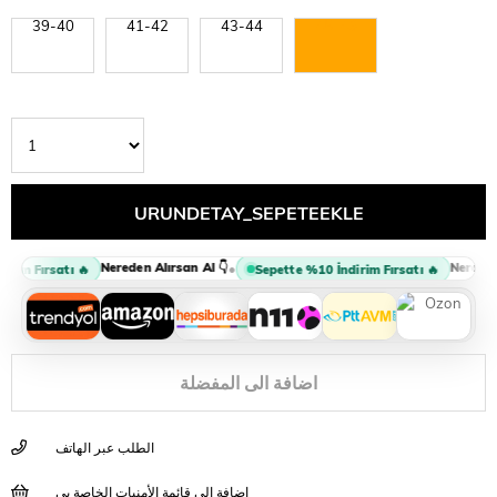
39-40
41-42
43-44
45-46
Nereden Alırsan Al 👇
Nereden A
•
rim Fırsatı 🔥
Sepette %10 İndirim Fırsatı 🔥
اضافة الى المفضلة
الطلب عبر الهاتف
إضافة إلى قائمة الأمنيات الخاصة بي