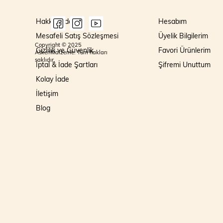
Hakkımızda
Hesabım
Mesafeli Satış Sözleşmesi
Üyelik Bilgilerim
Copyright © 2025
Gizlilik ve Güvenlik
Favori Ürünlerim
AskeriMalzeme. Tüm hakları
saklıdır.
İptal & İade Şartları
Şifremi Unuttum
Kolay İade
İletişim
Blog