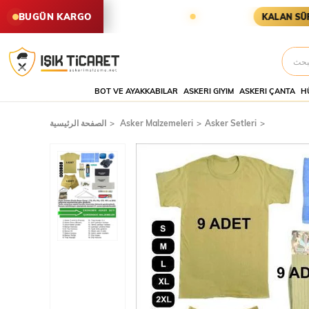
RİŞLER AYNI GÜN KARGODA
KARG
BUGÜN KARGO
KALAN SÜRE
BOT VE AYAKKABILAR
ASKERI GIYIM
ASKERI ÇANTA
H
Asker Setleri
Asker Malzemeleri
الصفحة الرئيسية