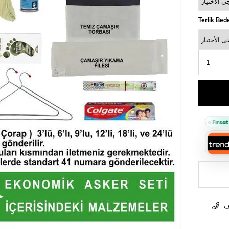
Terlik Bed
Sepette %10 İndirim Fırsatı 🔥
ف