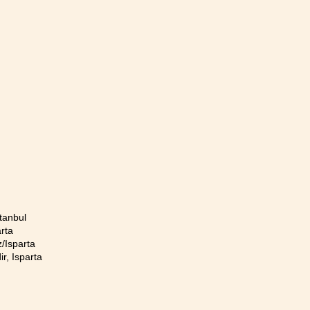
tanbul
rta
/Isparta
r, Isparta