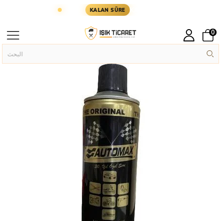
NI GÜN KARGODA
KARGOYA YETİŞMESİ İÇİN KAL
KALAN SÜRE
0
Askeri Ekipman
الصفحة الرئيسية
›