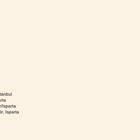
tanbul
rta
/Isparta
r, Isparta