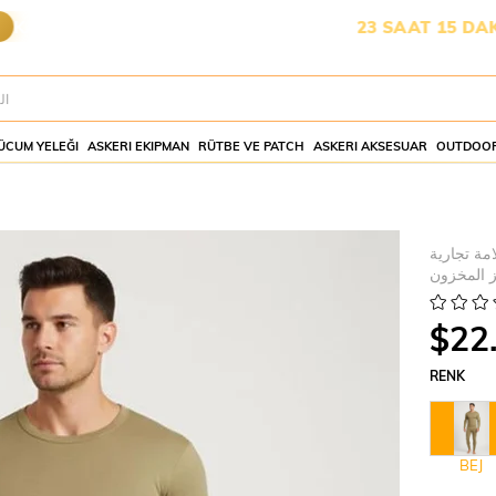
A YETİŞMESİ İÇİN KALAN SÜRE:
23 SAAT 15 DAKİKA 31 
ÜCUM YELEĞI
ASKERI EKIPMAN
RÜTBE VE PATCH
ASKERI AKSESUAR
OUTDOOR
امة تجارية
 المخزون
$22
RENK
BEJ