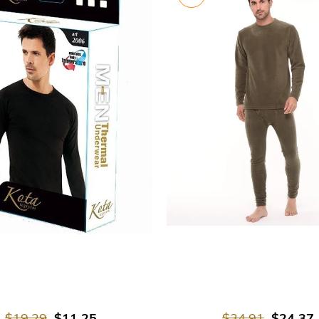
اضافة الى العربة
اضافة الى العربة
$19.29
$11.25
$34.91
$24.37