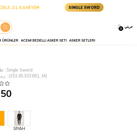
SANİYE
ASKERİ MALZEME • TA
SINGLE SWORD
عربتي
0
 ÜRÜNLER
ACEMI BEDELLI ASKER SETI
ASKER SETLERI
Single Sword
:
عل
(153.30.333.BEJ...M)
رمز
.50
SİYAH