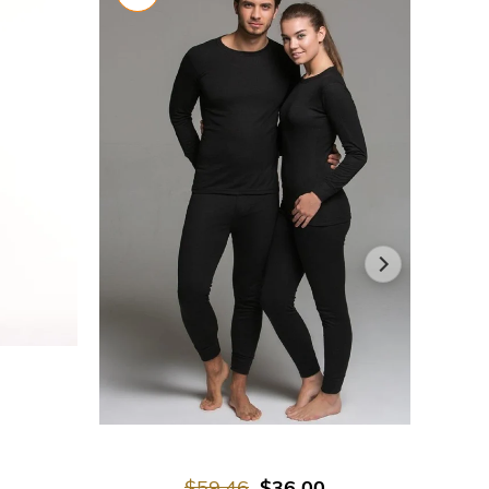
اضافة الى العربة
$59.46
$36.00