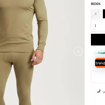
BEDEN
S
›
Sepette %10 İndirim Fırsatı 🔥
ف