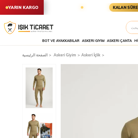
ARİŞLER YARIN KARGODA
KARGOY
YARIN KARGO
KALAN SÜRE
BOT VE AYAKKABILAR
ASKERI GIYIM
ASKERI ÇANTA
H
Askeri İçlik
Askeri Giyim
الصفحة الرئيسية