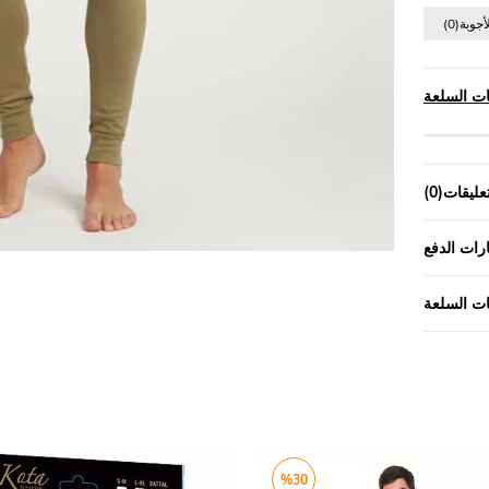
ت السلعة
تعليقات
(0)
رات الدفع
ت السلعة
%30