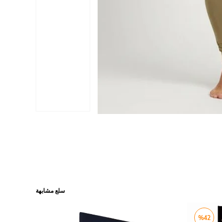
سلع مشابهة
%42