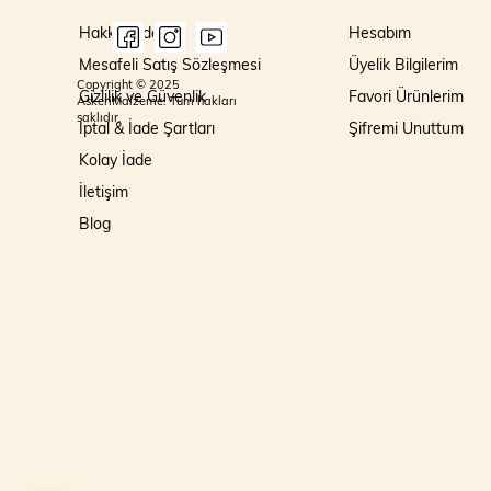
Hakkımızda
Hesabım
Mesafeli Satış Sözleşmesi
Üyelik Bilgilerim
Copyright © 2025
Gizlilik ve Güvenlik
Favori Ürünlerim
AskeriMalzeme. Tüm hakları
saklıdır.
İptal & İade Şartları
Şifremi Unuttum
Kolay İade
İletişim
Blog