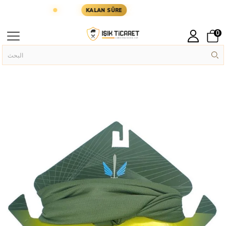
GÜN KARGODA
KARGOYA YETİŞMESİ İÇİN KALAN 
KALAN SÜRE
0
Askeri Puşi
Askeri Aksesuar
الصفحة الرئيسية