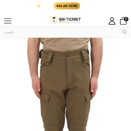
 YARIN KARGODA
KARGOYA YETİŞMESİ İÇİN KAL
KALAN SÜRE
0
Askeri Pantolon
Askeri Giyim
الصفحة الرئيسية
›