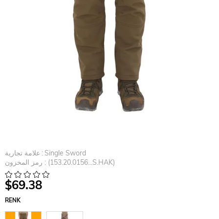
Single Sword
:
علامة تجارية
(153.20.0156...S.HAK)
رمز المخزون
$69.38
RENK