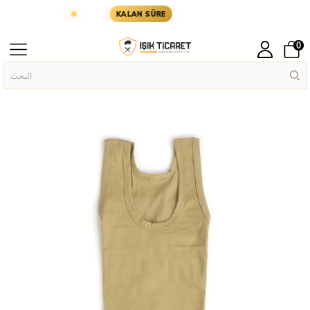
GÜN KARGODA
KARGOYA YETİŞMESİ İÇİN KALAN 
KALAN SÜRE
0
Askeri İç Çamaşırı
Askeri Giyim
الصفحة الرئيسية
›