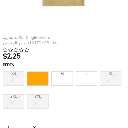
Single Sword
:
علامة تجارية
(153.02.015.--M)
رمز المخزون
$2.25
BEDEN
XS
S
M
L
XL
2XL
3XL