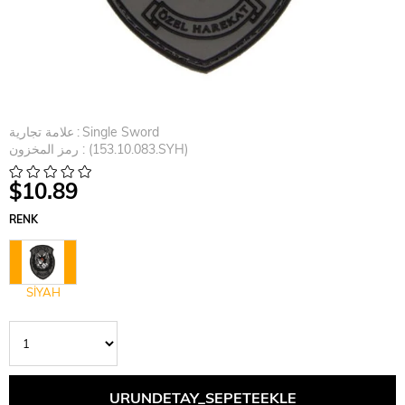
Single Sword
:
علامة تجارية
(153.10.083.SYH)
رمز المخزون
$10.89
RENK
SİYAH