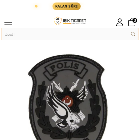
I GÜN KARGODA
KARGOYA YETİŞMESİ İÇİN KALA
KALAN SÜRE
0
Silikon Patch
Rütbe Ve Patch
الصفحة الرئيسية