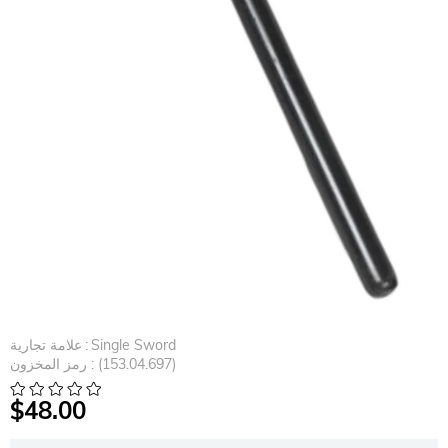
Single Sword
:
علامة تجارية
(153.04.697)
رمز المخزون
$48.00