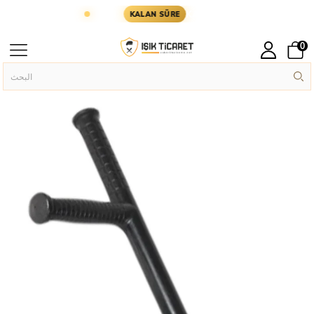
 YARIN KARGODA
KARGOYA YETİŞMESİ İÇİN KAL
KALAN SÜRE
0
Güvenlik Malzemeleri
Askeri Aksesuar
الصفحة الرئيسية
›