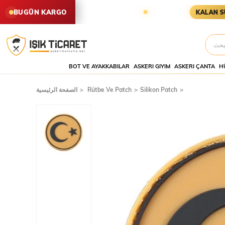
ARİŞLER AYNI GÜN KARGODA
KAR
BUGÜN KARGO
KALAN SÜRE
BOT VE AYAKKABILAR
ASKERI GIYIM
ASKERI ÇANTA
H
Silikon Patch
Rütbe Ve Patch
الصفحة الرئيسية