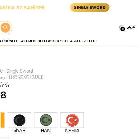
6 SANİYE
ASKERİ MALZEME •
SINGLE SWORD
عربتي
0
 ÜRÜNLER
ACEMI BEDELLI ASKER SETI
ASKER SETLERI
Single Sword
:
عل
(153.20.0079.BEJ)
رمز
88
SİYAH
HAKİ
KIRMIZI