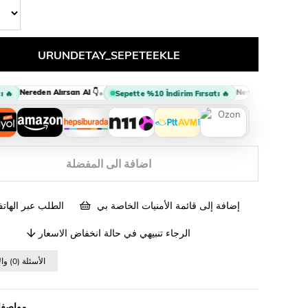
Nereden Alırsan Al 👇
Nereden Alırsan Al 👇
•
•

Sepette %10 İndirim Fırsatı 🔥
اضافة الى المفضلة
لطلب عبر الهاتف
إضافة إلى قائمة الأمنيات الخاصة بي
الرجاء تنبيهي في حالة انخفاض الاسعار
(0)الأسئلة (0) والأجوبة
السلعة