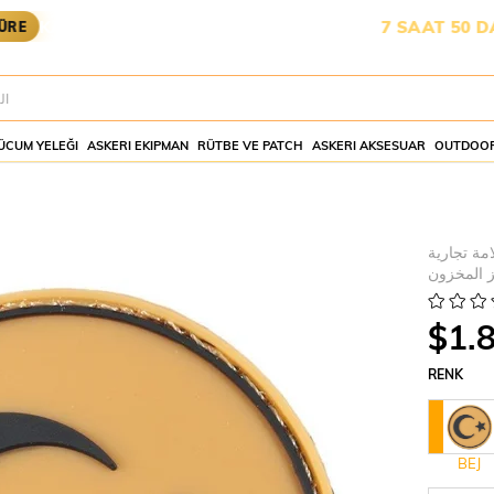
GOYA YETİŞMESİ İÇİN KALAN SÜRE:
7 SAAT 50 DAKİKA 3
ÜCUM YELEĞI
ASKERI EKIPMAN
RÜTBE VE PATCH
ASKERI AKSESUAR
OUTDOOR
امة تجارية
 المخزون
$1.
RENK
BEJ