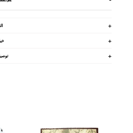
ال
خيا
توصيا