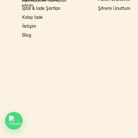
AskeriMalzeme. Tüm hakları
saklıdır.
İptal & İade Şartları
Şifremi Unuttum
Kolay İade
İletişim
Blog