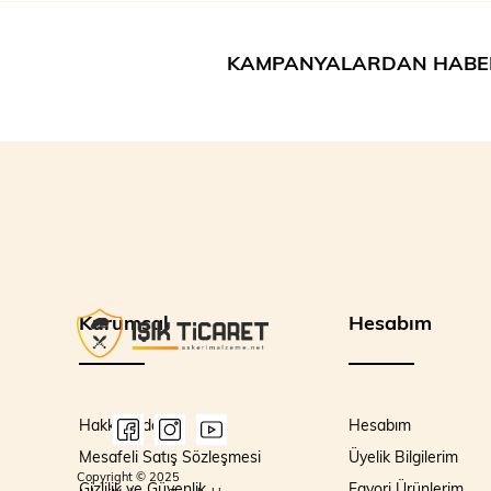
KAMPANYALARDAN HABE
Kurumsal
Hesabım
Hakkımızda
Hesabım
Mesafeli Satış Sözleşmesi
Üyelik Bilgilerim
Copyright © 2025
Gizlilik ve Güvenlik
Favori Ürünlerim