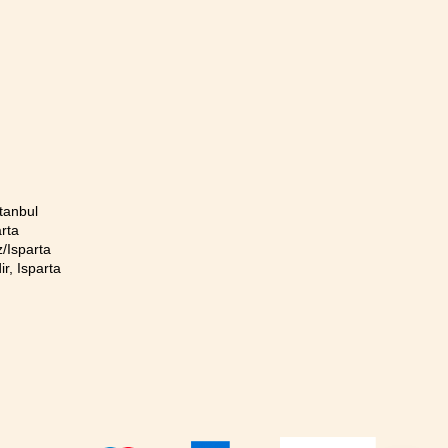
tanbul
rta
/Isparta
r, Isparta