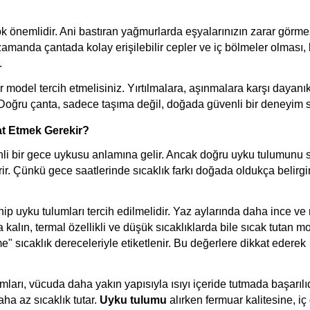
 önemlidir. Ani bastıran yağmurlarda eşyalarınızın zarar görmes
zamanda çantada kolay erişilebilir cepler ve iç bölmeler olması,
.
 model tercih etmelisiniz. Yırtılmalara, aşınmalara karşı dayanıklı
Doğru çanta, sadece taşıma değil, doğada güvenli bir deneyim s
t Etmek Gerekir?
venli bir gece uykusu anlamına gelir. Ancak doğru uyku tulumunu 
ir. Çünkü gece saatlerinde sıcaklık farkı doğada oldukça belirgin
ip uyku tulumları tercih edilmelidir. Yaz aylarında daha ince ve 
kalın, termal özellikli ve düşük sıcaklıklarda bile sıcak tutan mo
e" sıcaklık dereceleriyle etiketlenir. Bu değerlere dikkat ederek 
ları, vücuda daha yakın yapısıyla ısıyı içeride tutmada başarılıdı
a az sıcaklık tutar. 
Uyku tulumu
 alırken fermuar kalitesine, iç