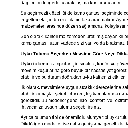
dağılımını dengede tutarak taşıma konforunu artırır.
Su geçirmezlik özelliği de kamp çantası seçiminde çok
engellemek için bu özellik mutlaka aranmalıdır. Aynı 
malzemeleri arasında düzen sağlamanızı kolaylaştırır
Son olarak, kaliteli malzemeden üretilmiş dayanıklı bir
kamp çantası, uzun vadede sizi yarı yolda bırakmaz. 
Uyku Tulumu Seçerken Mevsime Göre Neye Dikka
Uyku tulumu
, kampçılar için sıcaklık, konfor ve gü
mevsim koşullarına göre büyük bir hassasiyet gerektir
olabilir ve bu durum doğrudan uyku kalitenizi etkiler.
İlk olarak, mevsimlere uygun sıcaklık derecelerine sah
alabilir kumaşlar yeterli olurken, kış kamplarında daha 
gereklidir. Bu modeller genellikle "comfort" ve "extrem
ihtiyacınıza uygun tulumu seçebilirsiniz.
Ayrıca tulumun tipi de önemlidir. Mumya tipi uyku tulum
Dikdörtgen modeller ise daha geniş ama genellikle dah