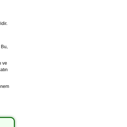
ir. 
 
Bu, 
 ve 
atın 
önem 