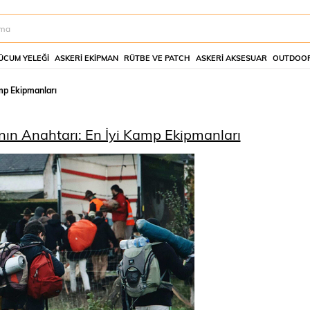
ÜCUM YELEĞI
ASKERI EKIPMAN
RÜTBE VE PATCH
ASKERI AKSESUAR
OUTDOOR
mp Ekipmanları
n Anahtarı: En İyi Kamp Ekipmanları