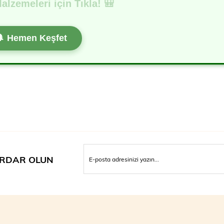
alzemeleri için Tıkla! 🎒
🌲 Hemen Keşfet
RDAR OLUN