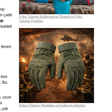
ip 
 çadır 
Uyku Tulumu Kullanmanın Önemi ve Uyku
p 
Tulumu Fiyatları
aliteli 
eneri, 
Kamp çantası seçimi, kamp yaparken konforlu ve sorunsuz bir deneyim yaşamak için büyük önem taşır. Her ne kadar tüm 
. Bu 
, uzun 
i 
Askeri Eldiven Modelleri ve Kullanım Alanları
 yük 