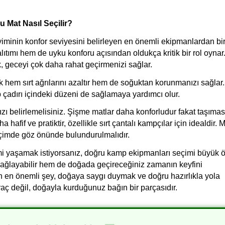
 Mat Nasıl Seçilir?
iminin konfor seviyesini belirleyen en önemli ekipmanlardan birid
ıtımı hem de uyku konforu açısından oldukça kritik bir rol oynar.
, geceyi çok daha rahat geçirmenizi sağlar.
 hem sırt ağrılarını azaltır hem de soğuktan korunmanızı sağlar. 
mp çadırı içindeki düzeni de sağlamaya yardımcı olur.
zı belirlemelisiniz. Şişme matlar daha konforludur fakat taşıması
afif ve pratiktir, özellikle sırt çantalı kampçılar için idealdir. M
eçimde göz önünde bulundurulmalıdır. 
i yaşamak istiyorsanız, doğru kamp ekipmanları seçimi büyük 
 sağlayabilir hem de doğada geçireceğiniz zamanın keyfini 
 en önemli şey, doğaya saygı duymak ve doğru hazırlıkla yola 
aç değil, doğayla kurduğunuz bağın bir parçasıdır.