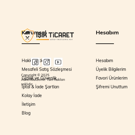
Kurumsal
Hesabım
Hakkımızda
Hesabım
Mesafeli Satış Sözleşmesi
Üyelik Bilgilerim
Copyright © 2025
Gizlilik ve Güvenlik
Favori Ürünlerim
AskeriMalzeme. Tüm hakları
saklıdır.
İptal & İade Şartları
Şifremi Unuttum
Kolay İade
İletişim
Blog