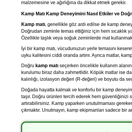
malzemesine ve ağırlığına da dikkat etmek gerekir. 
Kamp Matı Kamp Deneyimini Nasıl Etkiler ve Doğru
Kamp matı
, genellikle göz ardı edilse de kamp deney
Doğrudan zeminle temas ettiğiniz için hem sıcaklık yal
Özellikle taşlık veya soğuk zeminlerde mat kullanmak
İyi bir kamp matı, vücudunuzun yerle temasını keserek
uyku kalitesini ciddi oranda artırır. Ayrıca matlar, ka
Doğru 
kamp matı
 seçerken öncelikle kullanım alanını
kurulumu biraz daha zahmetlidir. Köpük matlar ise daha h
kalınlığı, izolasyon değeri (R-değeri) ve boyutu da s
Doğada hayatta kalmak ve konforlu bir kamp deneyim
taşır. Doğru ürünleri tercih ederek hem güvenliğinizi
artırabilirsiniz. Kamp yaparken unutulmaması gereken
çıkmaktır. Unutmayın, kamp ekipmanları sadece bir ar