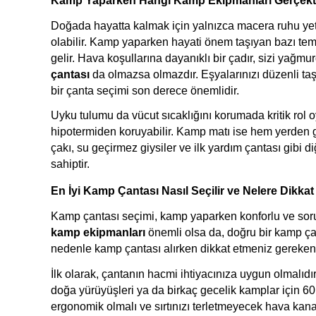
Kamp Yaparken Hangi Kamp Ekipmanları Gerçekt
Doğada hayatta kalmak için yalnızca macera ruhu yete
olabilir. Kamp yaparken hayati önem taşıyan bazı tem
gelir. Hava koşullarına dayanıklı bir çadır, sizi yağm
çantası
 da olmazsa olmazdır. Eşyalarınızı düzenli taşıy
bir çanta seçimi son derece önemlidir.
Uyku tulumu da vücut sıcaklığını korumada kritik rol oy
hipotermiden koruyabilir. Kamp matı ise hem yerden ge
çakı, su geçirmez giysiler ve ilk yardım çantası gibi di
sahiptir. 
En İyi Kamp Çantası Nasıl Seçilir ve Nelere Dikkat
kamp ekipmanları
 önemli olsa da, doğru bir kamp ça
nedenle kamp çantası alırken dikkat etmeniz gereken 
İlk olarak, çantanın hacmi ihtiyacınıza uygun olmalıdır. 
doğa yürüyüşleri ya da birkaç gecelik kamplar için 60 l
ergonomik olmalı ve sırtınızı terletmeyecek hava kanal