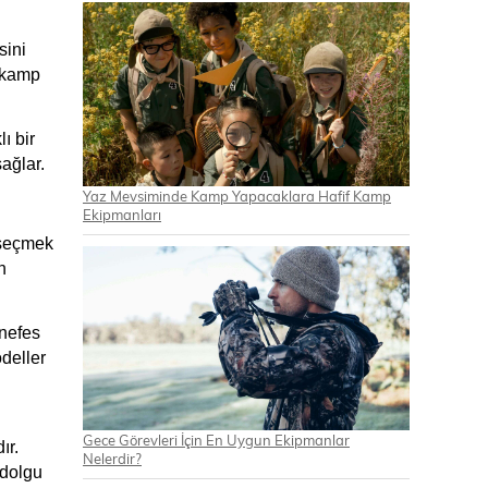
ini 
 kamp 
 bir 
ağlar. 
Yaz Mevsiminde Kamp Yapacaklara Hafif Kamp
Ekipmanları
seçmek 
 
nefes 
deller 
Gece Görevleri İçin En Uygun Ekipmanlar
r. 
Nelerdir?
 dolgu 