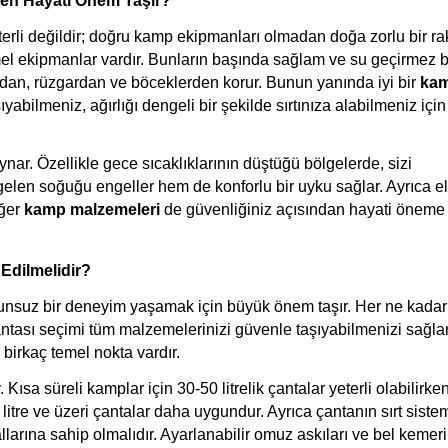
en Hayati Önem Taşır?
rli değildir; doğru kamp ekipmanları olmadan doğa zorlu bir rak
el ekipmanlar vardır. Bunların başında sağlam ve su geçirmez bir
urdan, rüzgardan ve böceklerden korur. Bunun yanında iyi bir 
kam
abilmeniz, ağırlığı dengeli bir şekilde sırtınıza alabilmeniz için k
nar. Özellikle gece sıcaklıklarının düştüğü bölgelerde, sizi 
len soğuğu engeller hem de konforlu bir uyku sağlar. Ayrıca el f
ğer 
kamp malzemeleri
 de güvenliğiniz açısından hayati öneme 
 Edilmelidir?
ntası seçimi tüm malzemelerinizi güvenle taşıyabilmenizi sağlar
birkaç temel nokta vardır.
Kısa süreli kamplar için 30-50 litrelik çantalar yeterli olabilirken
itre ve üzeri çantalar daha uygundur. Ayrıca çantanın sırt sistem
larına sahip olmalıdır. Ayarlanabilir omuz askıları ve bel kemeri,