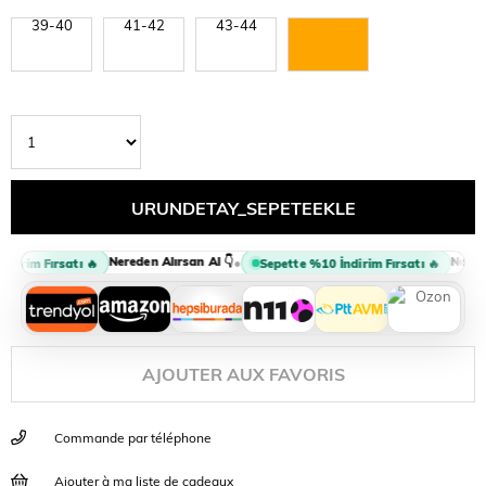
39-40
41-42
43-44
45-46
Nereden Alırsan Al 👇
Nereden
•
irim Fırsatı 🔥
Sepette %10 İndirim Fırsatı 🔥
AJOUTER AUX FAVORIS
Commande par téléphone
Ajouter à ma liste de cadeaux