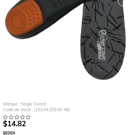
Marque
:
Single Sword
Code de stock
(153.04.259.45-46)
$14.82
BEDEN