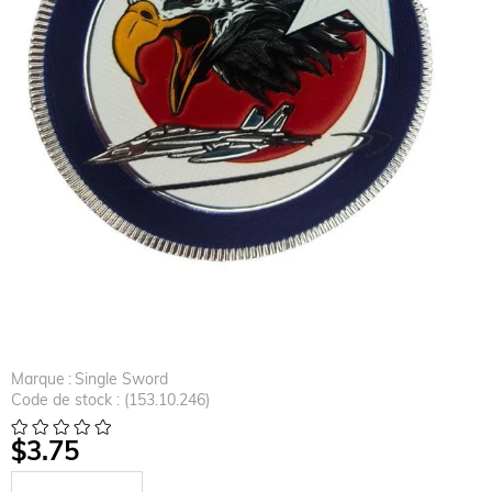
Marque
:
Single Sword
Code de stock
(153.10.246)
$3.75