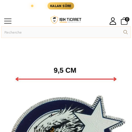
 GÜN KARGODA
KARGOYA YETİŞMESİ İÇİN KALAN
KALAN SÜRE
0
Page principal
Rütbe Ve Patch
Silikon Patch
›