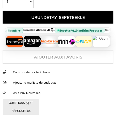
Nereden Alırsan Al 👇
Nereden A
•
rim Fırsatı 🔥
Sepette %10 İndirim Fırsatı 🔥
AJOUTER AUX FAVORIS
Commande par téléphone
Ajouter à ma liste de cadeaux
Avis Prix Nouvelles
QUESTIONS (0) ET
RÉPONSES (0)