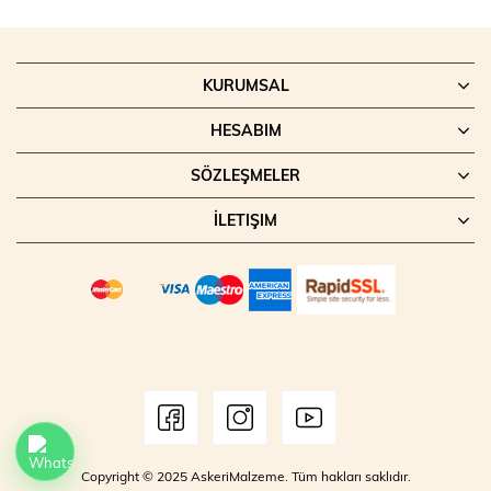
KURUMSAL
HESABIM
SÖZLEŞMELER
İLETIŞIM
Copyright © 2025 AskeriMalzeme. Tüm hakları saklıdır.