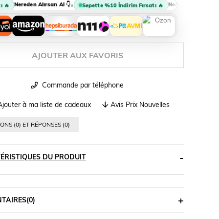
Nereden Alırsan Al 👇
Nereden Alırsan Al 👇
•

Sepette %10 İndirim Fırsatı 🔥
AJOUTER AUX FAVORIS
Commande par téléphone
jouter à ma liste de cadeaux
Avis Prix Nouvelles
ONS (0) ET RÉPONSES (0)
ÉRISTIQUES DU PRODUIT
TAIRES
(0)