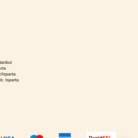
tanbul
rta
/Isparta
r, Isparta