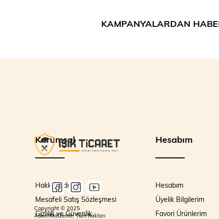
KAMPANYALARDAN HABE
Kurumsal
Hesabım
Hakkımızda
Hesabım
Mesafeli Satış Sözleşmesi
Üyelik Bilgilerim
Copyright © 2025
Gizlilik ve Güvenlik
Favori Ürünlerim
AskeriMalzeme. Tüm hakları