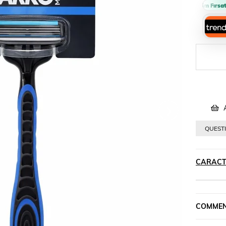
Sepette %10 İndirim Fırsatı 
›
A
QUESTI
CARACT
COMMEN