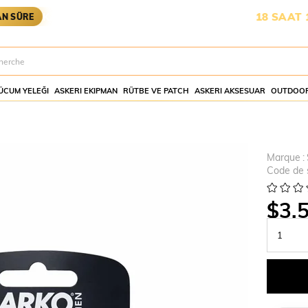
KARGOYA YETİŞMESİ İÇİN KALAN SÜRE:
18 SAAT 19 DAK
ÜCUM YELEĞI
ASKERI EKIPMAN
RÜTBE VE PATCH
ASKERI AKSESUAR
OUTDOOR
Marque
:
Code de 
$3.