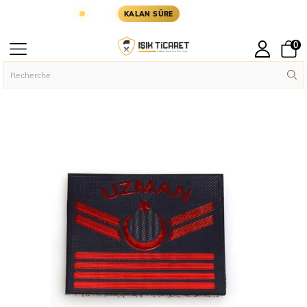
I GÜN KARGODA
KARGOYA YETİŞMESİ İÇİN KALA
KALAN SÜRE
0
Page principal
Rütbe Ve Patch
Silikon Patch