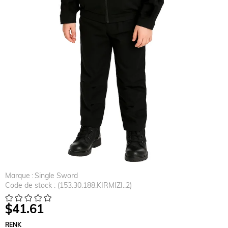
Marque
:
Single Sword
Code de stock
(153.30.188.KIRMIZI..2)
$41.61
RENK