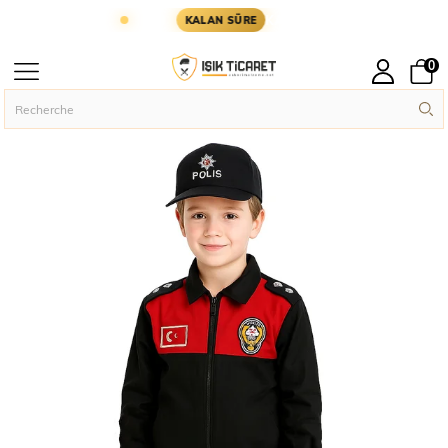
YARIN KARGODA
KARGOYA YETİŞMESİ İÇİN KAL
KALAN SÜRE
0
Page principal
Askeri Giyim
çocuk üniforma
›