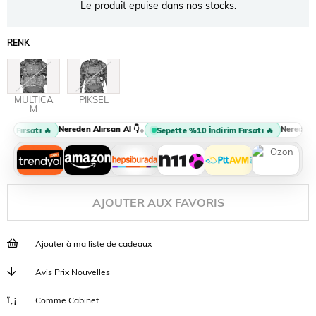
Le produit epuise dans nos stocks.
RENK
MULTİCA
PİKSEL
M
Nereden Alırsan Al 👇
Nereden Alı
•
m Fırsatı 🔥
Sepette %10 İndirim Fırsatı 🔥
AJOUTER AUX FAVORIS
Ajouter à ma liste de cadeaux
Avis Prix Nouvelles
Comme Cabinet