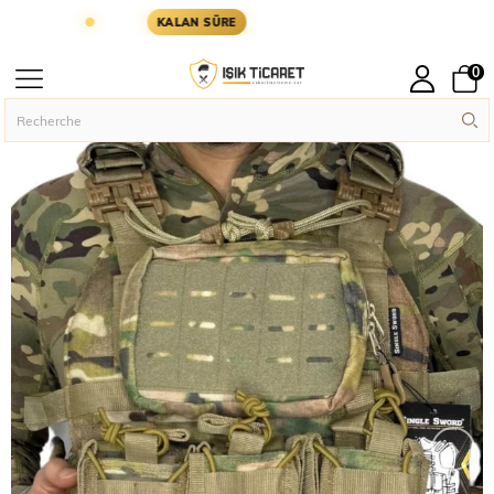
KARGODA
KARGOYA YETİŞMESİ İÇİN KALAN SÜRE
KALAN SÜRE
0
Page principal
Hücum Yeleği
›