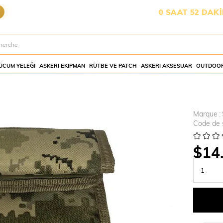
YA YETİŞMESİ İÇİN KALAN SÜRE:
0 SAAT 52 DAKİKA 29 
ÜCUM YELEĞI
ASKERI EKIPMAN
RÜTBE VE PATCH
ASKERI AKSESUAR
OUTDOOR
Marque
:
Code de 
$14