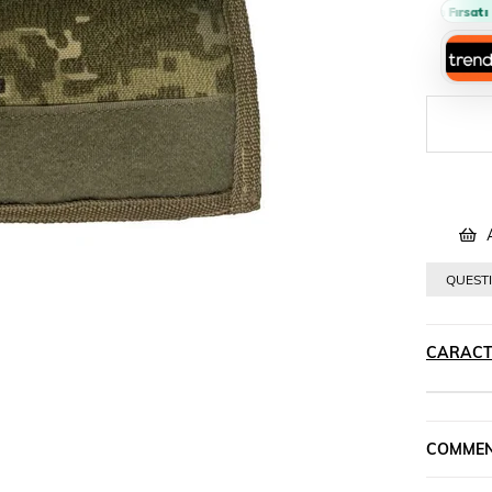
›
Sepette %10 İndirim Fırsatı 🔥
A
QUESTI
CARACT
COMMEN