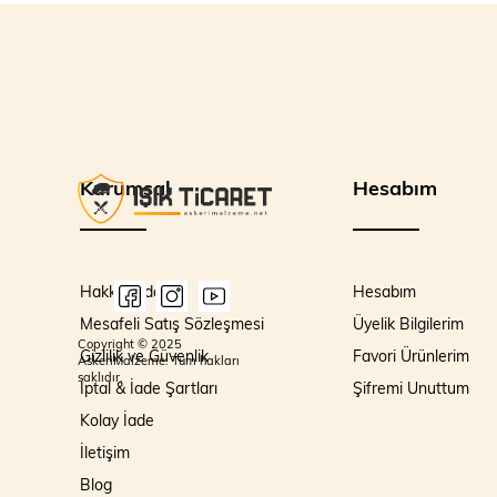
Kurumsal
Hesabım
Hakkımızda
Hesabım
Mesafeli Satış Sözleşmesi
Üyelik Bilgilerim
Copyright © 2025
Gizlilik ve Güvenlik
Favori Ürünlerim
AskeriMalzeme. Tüm hakları
saklıdır.
İptal & İade Şartları
Şifremi Unuttum
Kolay İade
İletişim
Blog