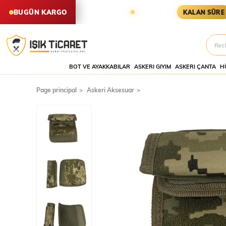
İŞLER AYNI GÜN KARGODA
KARGO
BUGÜN KARGO
KALAN SÜRE
BOT VE AYAKKABILAR
ASKERI GIYIM
ASKERI ÇANTA
H
Page principal
Askeri Aksesuar