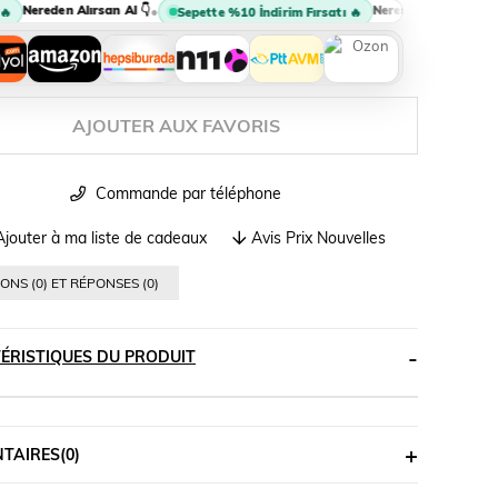
Nereden Alırsan Al 👇
Nereden Alırsan Al 👇
•
•
Sepette %10 İndirim Fırsatı 🔥
AJOUTER AUX FAVORIS
Commande par téléphone
jouter à ma liste de cadeaux
Avis Prix Nouvelles
ONS (0) ET RÉPONSES (0)
ÉRISTIQUES DU PRODUIT
TAIRES
(0)