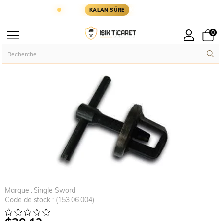
NI GÜN KARGODA
KARGOYA YETİŞMESİ İÇİN KAL
KALAN SÜRE
0
Page principal
Askeri Aksesuar
Marque
:
Single Sword
Code de stock
(153.06.004)