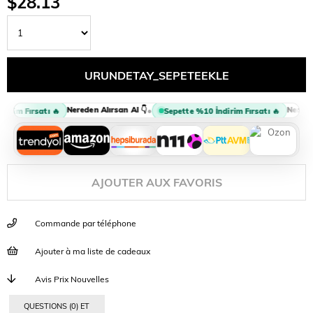
$28.13
Nereden Alırsan Al 👇
Nereden
•
irim Fırsatı 🔥
Sepette %10 İndirim Fırsatı 🔥
AJOUTER AUX FAVORIS
Commande par téléphone
Ajouter à ma liste de cadeaux
Avis Prix Nouvelles
QUESTIONS (0) ET