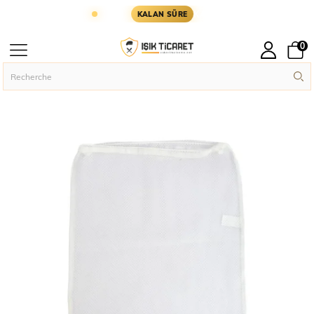
R YARIN KARGODA
KARGOYA YETİŞMESİ İÇİN KA
KALAN SÜRE
0
Page principal
Asker Malzemeleri
›