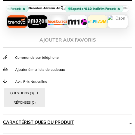
Nereden Alırsan Al 👇
Nereden 
•
irim Fırsatı 🔥
Sepette %10 İndirim Fırsatı 🔥
AJOUTER AUX FAVORIS
Commande par téléphone
Ajouter à ma liste de cadeaux
Avis Prix Nouvelles
QUESTIONS (0) ET
RÉPONSES (0)
CARACTÉRISTIQUES DU PRODUIT