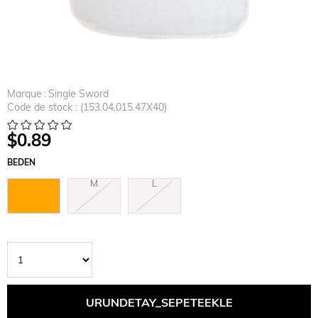
Marque
:
Single Sword
Code de stock
(153.04.015.47X40)
$0.89
BEDEN
S
M
L