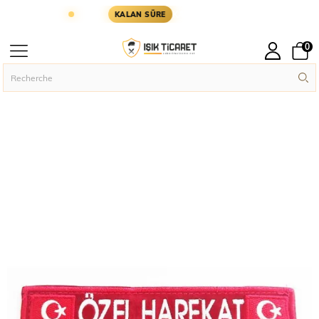
GÜN KARGODA
KARGOYA YETİŞMESİ İÇİN KALAN 
KALAN SÜRE
0
Page principal
Rütbe Ve Patch
Askeri Rütbe