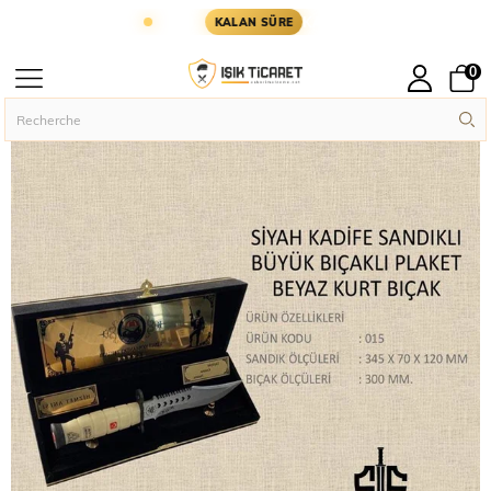
 YARIN KARGODA
KARGOYA YETİŞMESİ İÇİN KAL
KALAN SÜRE
0
Page principal
Askeri Aksesuar
Askeri Hediyelik