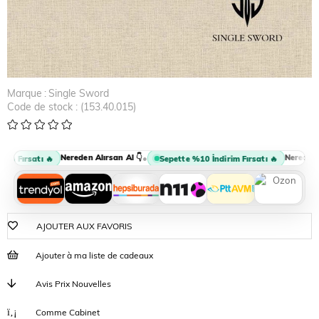
Marque
:
Single Sword
Code de stock
(153.40.015)
Nereden Alırsan Al 👇
Nereden Al
•
m Fırsatı 🔥
Sepette %10 İndirim Fırsatı 🔥
AJOUTER AUX FAVORIS
Ajouter à ma liste de cadeaux
Avis Prix Nouvelles
Comme Cabinet