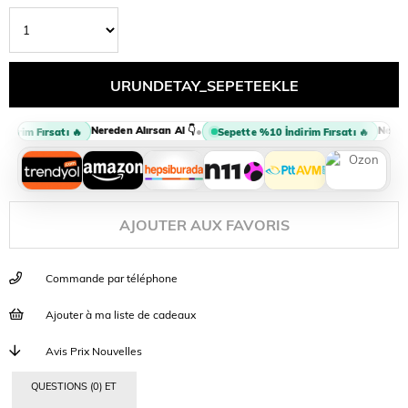
Nereden Alırsan Al 👇
Nereden
•
irim Fırsatı 🔥
Sepette %10 İndirim Fırsatı 🔥
AJOUTER AUX FAVORIS
Commande par téléphone
Ajouter à ma liste de cadeaux
Avis Prix Nouvelles
QUESTIONS (0) ET