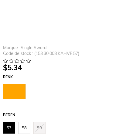
Marque
:
Single Sword
Code de stock
(153.30.008.KAHVE.57)
$5.34
RENK
KAHVERE
NGİ
BEDEN
57
58
59