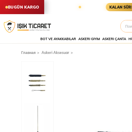
İŞLER AYNI GÜN KARGODA
KARG
BUGÜN KARGO
KALAN SÜRE
BOT VE AYAKKABILAR
ASKERI GIYIM
ASKERI ÇANTA
H
Главная
Askeri Aksesuar