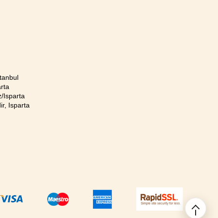
tanbul
rta
/Isparta
r, Isparta