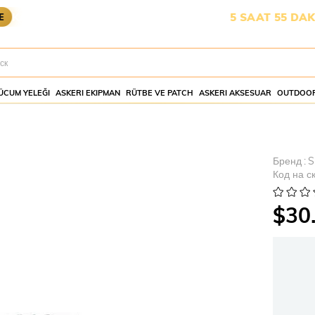
OYA YETİŞMESİ İÇİN KALAN SÜRE:
5 SAAT 55 DAKİKA 48 
ÜCUM YELEĞI
ASKERI EKIPMAN
RÜTBE VE PATCH
ASKERI AKSESUAR
OUTDOOR
Бренд
:
S
Код на с
$30