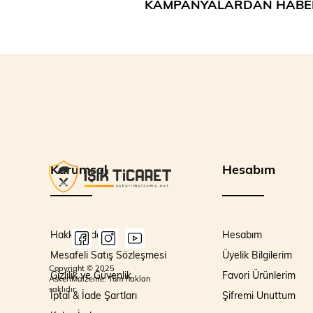
KAMPANYALARDAN HABE
Kurumsal
Hesabım
Hakkımızda
Hesabım
Mesafeli Satış Sözleşmesi
Üyelik Bilgilerim
Copyright © 2025
Gizlilik ve Güvenlik
Favori Ürünlerim
AskeriMalzeme. Tüm hakları
saklıdır.
İptal & İade Şartları
Şifremi Unuttum