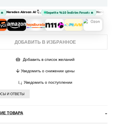
Nereden Alırsan Al 👇
Nereden Alırsan Al 👇
•
•
Sepette %10 İndirim Fırsatı 🔥
ДОБАВИТЬ В ИЗБРАННОЕ
Добавить в список желаний
Уведомить о снижении цены
Уведомить о поступлении
СЫ И ОТВЕТЫ
ИЕ ТОВАРА