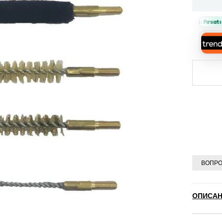
Sepette %10 İndirim Fırsatı 🔥
›
ВОПРО
ОПИСАН