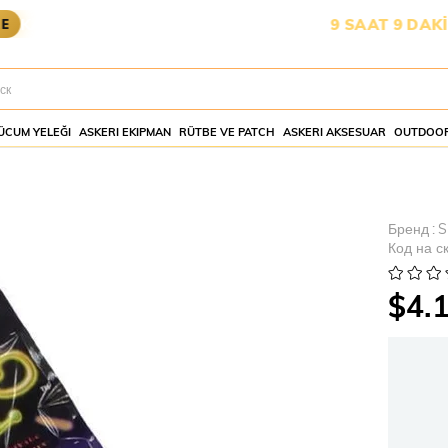
OYA YETİŞMESİ İÇİN KALAN SÜRE:
9 SAAT 9 DAKİKA 24 
ÜCUM YELEĞI
ASKERI EKIPMAN
RÜTBE VE PATCH
ASKERI AKSESUAR
OUTDOOR
Бренд
:
S
Код на с
$4.