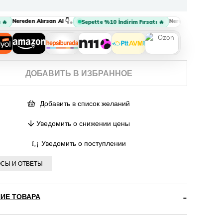
Nereden Alırsan Al 👇
Nereden Alırsan Al 👇
•
•
Sepette %10 İndirim Fırsatı 🔥
ДОБАВИТЬ В ИЗБРАННОЕ
Добавить в список желаний
Уведомить о снижении цены
Уведомить о поступлении
СЫ И ОТВЕТЫ
ИЕ ТОВАРА