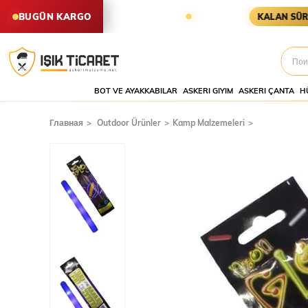
İŞLER AYNI GÜN KARGODA
KARG
BUGÜN KARGO
KALAN SÜRE
BOT VE AYAKKABILAR
ASKERI GIYIM
ASKERI ÇANTA
H
Главная
Outdoor Ürünler
Kamp Malzemeleri