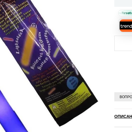
Sepette %10 İndirim Fırsatı 🔥
›
ВОПРО
ОПИСАН