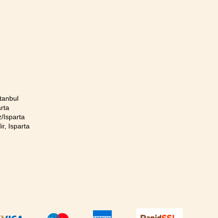
tanbul
rta
/Isparta
r, Isparta