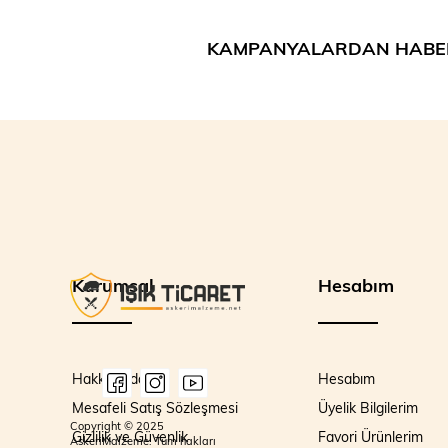
KAMPANYALARDAN HABE
Kurumsal
Hesabım
Hakkımızda
Hesabım
Mesafeli Satış Sözleşmesi
Üyelik Bilgilerim
Copyright © 2025
Gizlilik ve Güvenlik
Favori Ürünlerim
AskeriMalzeme. Tüm hakları