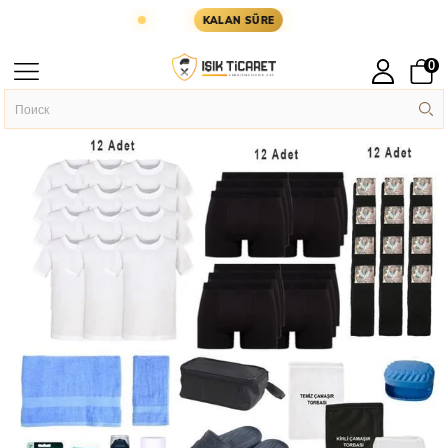
ER YARIN KARGODA
KARGOYA YETİŞMESİ İÇİN K
KALAN SÜRE
0
Главная
ASKERİ MALZEME