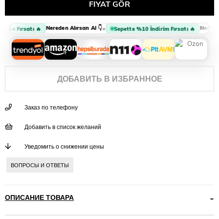
Nereden Alırsan Al 👇
Nereden 
•
irim Fırsatı 🔥
Sepette %10 İndirim Fırsatı 🔥
ДОБАВИТЬ В ИЗБРАННОЕ
Заказ по телефону
Добавить в список желаний
Уведомить о снижении цены
ВОПРОСЫ И ОТВЕТЫ
ОПИСАНИЕ ТОВАРА