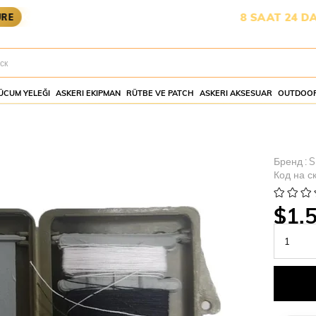
GOYA YETİŞMESİ İÇİN KALAN SÜRE:
8 SAAT 24 DAKİKA 4
ÜCUM YELEĞI
ASKERI EKIPMAN
RÜTBE VE PATCH
ASKERI AKSESUAR
OUTDOOR
Бренд
:
S
Код на с
$1.