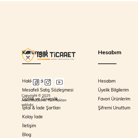
Kurumsal
Hesabım
Hakkımızda
Hesabım
Mesafeli Satış Sözleşmesi
Üyelik Bilgilerim
Copyright © 2025
Gizlilik ve Güvenlik
Favori Ürünlerim
AskeriMalzeme. Tüm hakları
saklıdır.
İptal & İade Şartları
Şifremi Unuttum
Kolay İade
İletişim
Blog