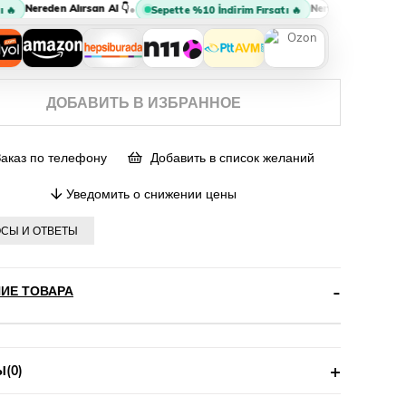
Nereden Alırsan Al 👇
Nereden Alırsan Al 👇
•
•

Sepette %10 İndirim Fırsatı 🔥
ДОБАВИТЬ В ИЗБРАННОЕ
аказ по телефону
Добавить в список желаний
Уведомить о снижении цены
СЫ И ОТВЕТЫ
ИЕ ТОВАРА
Ы
(0)