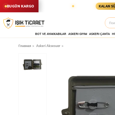
ARİŞLER AYNI GÜN KARGODA
KAR
BUGÜN KARGO
KALAN SÜRE
BOT VE AYAKKABILAR
ASKERI GIYIM
ASKERI ÇANTA
H
Главная
Askeri Aksesuar