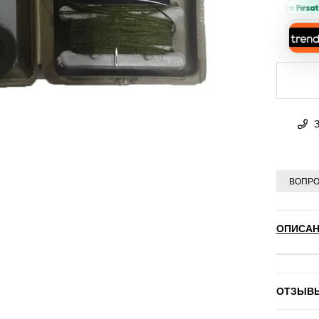
Sepette %10 İndirim Fırsatı 
З
ВОПРО
ОПИСАН
ОТЗЫВ