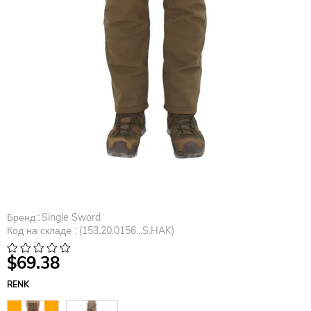
Бренд
:
Single Sword
Код на складе
(153.20.0156...S.HAK)
$69.38
RENK