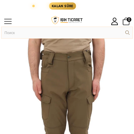
 GÜN KARGODA
KARGOYA YETİŞMESİ İÇİN KALAN
KALAN SÜRE
0
Главная
Askeri Giyim
Askeri Pantolon
›