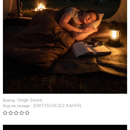
Бренд
:
Single Sword
Код на складе
(ISIKT153.04.312..KAHVE)