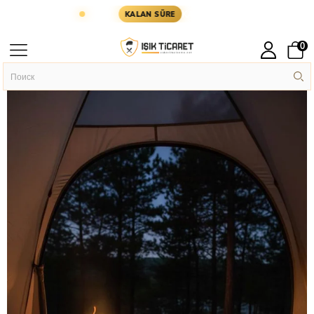
 GÜN KARGODA
KARGOYA YETİŞMESİ İÇİN KALAN
KALAN SÜRE
0
Главная
ASKERİ MALZEME