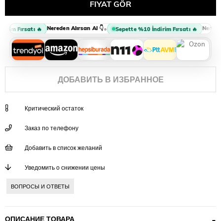
Nereden Alırsan Al 👇
Nereden 
•
rim Fırsatı 🔥
Sepette %10 İndirim Fırsatı 🔥
ДОБАВИТЬ В ИЗБРАННОЕ
Критический остаток
Заказ по телефону
Добавить в список желаний
Уведомить о снижении цены
ВОПРОСЫ И ОТВЕТЫ
ОПИСАНИЕ ТОВАРА