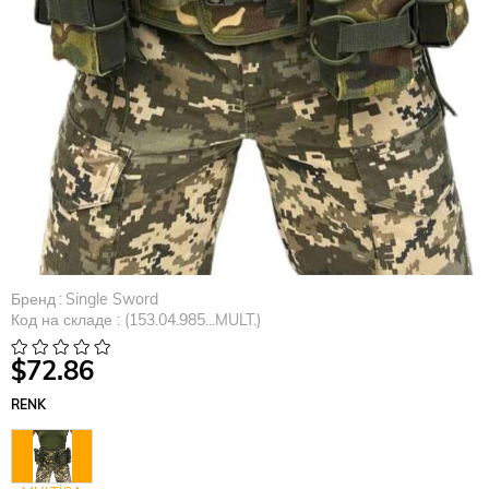
Бренд
:
Single Sword
Код на складе
(153.04.985...MULT.)
$72.86
RENK