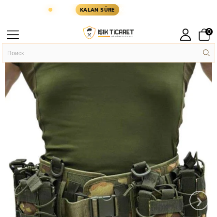
ÜN KARGODA
KARGOYA YETİŞMESİ İÇİN KALAN S
KALAN SÜRE
0
Главная
Hücum Yeleği
›