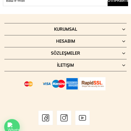
ОТПРАВИТЬ
KURUMSAL
HESABIM
SÖZLEŞMELER
İLETIŞIM