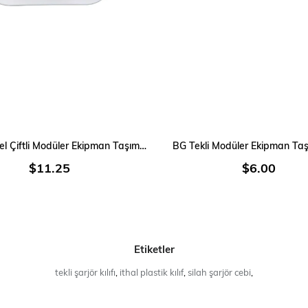
SEPETE EKLE
SEPETE EKLE
BG Taktiksel Çiftli Modüler Ekipman Taşıma Kılıfı
BG Tekli Modüler Ekipman Taşı
$11.25
$6.00
Etiketler
tekli şarjör kılıfı
,
ithal plastik kılıf
,
silah şarjör cebi
,