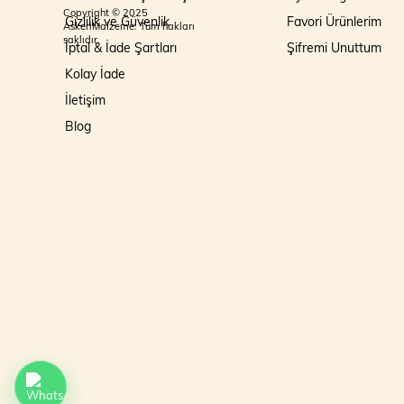
Copyright © 2025
Gizlilik ve Güvenlik
Favori Ürünlerim
AskeriMalzeme. Tüm hakları
saklıdır.
İptal & İade Şartları
Şifremi Unuttum
Kolay İade
İletişim
Blog