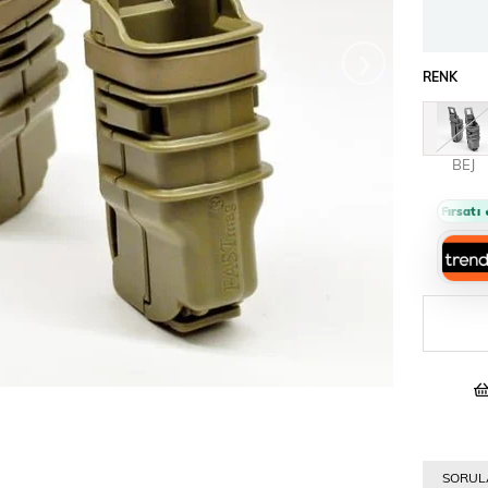
›
RENK
BEJ
N
Sepette %10 İndirim Fırsatı 🔥
SORULA