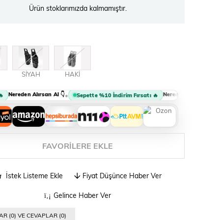
Ürün stoklarımızda kalmamıştır.
SİYAH
HAKİ
ereden Alırsan Al 👇
Nereden Alırsan Al 👇
•
•
Sepette %10 İndirim Fırsatı 🔥
FAVORILERE EKLE
İstek Listeme Ekle
Fiyat Düşünce Haber Ver
Gelince Haber Ver
R (0) VE CEVAPLAR (0)