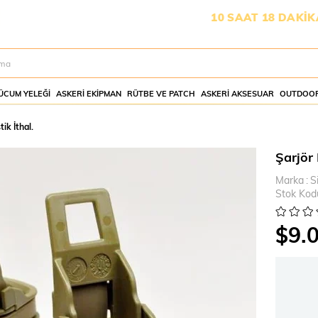
TİŞMESİ İÇİN KALAN SÜRE:
10 SAAT 18 DAKİKA 57 SANİ
ÜCUM YELEĞI
ASKERI EKIPMAN
RÜTBE VE PATCH
ASKERI AKSESUAR
OUTDOOR
tik İthal.
Şarjör K
Marka
:
S
Stok Kod
$9.