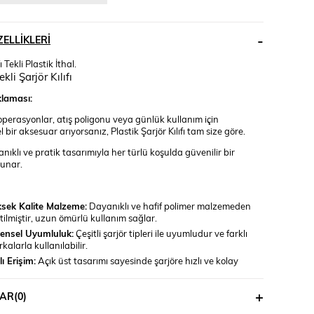
ELLIKLERI
ı Tekli Plastik İthal.
ekli Şarjör Kılıfı
laması:
operasyonlar, atış poligonu veya günlük kullanım için
ir aksesuar arıyorsanız, Plastik Şarjör Kılıfı tam size göre.
anıklı ve pratik tasarımıyla her türlü koşulda güvenilir bir
sunar.
sek Kalite Malzeme:
Dayanıklı ve hafif polimer malzemeden
tilmiştir, uzun ömürlü kullanım sağlar.
ensel Uyumluluk:
Çeşitli şarjör tipleri ile uyumludur ve farklı
kalarla kullanılabilir.
lı Erişim:
Açık üst tasarımı sayesinde şarjöre hızlı ve kolay
şim imkanı sağlar.
enli Tutuş:
İç kısmındaki sürtünme yüzeyi ve ayarlanabilir
AR
(0)
ma mekanizması, şarjörün güvenli bir şekilde taşınmasını
lar.