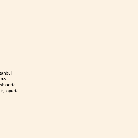
tanbul
rta
/Isparta
r, Isparta