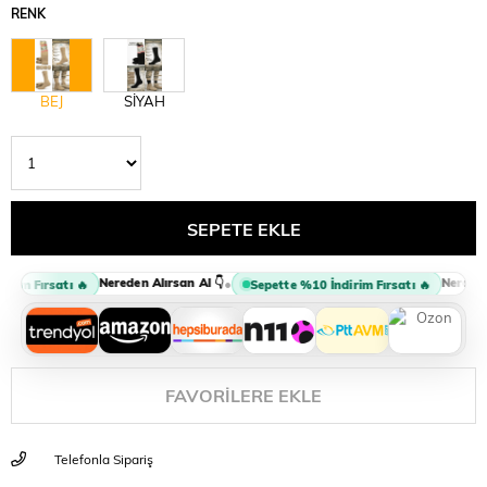
RENK
BEJ
SİYAH
Nereden Alırsan Al 👇
Nereden A
•
im Fırsatı 🔥
Sepette %10 İndirim Fırsatı 🔥
FAVORILERE EKLE
Telefonla Sipariş