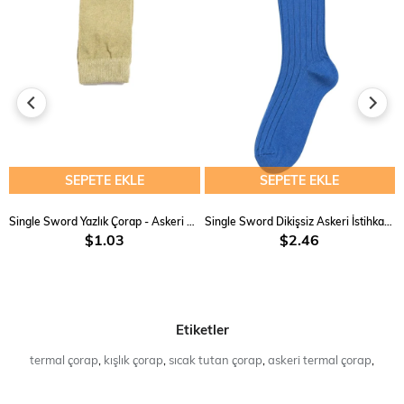
SEPETE EKLE
SEPETE EKLE
Single Sword Yazlık Çorap - Askeri Bot Çorabı
Single Sword Dikişsiz Askeri İstihkak Çorap 4 Mevsim
$1.03
$2.46
Etiketler
termal çorap
,
kışlık çorap
,
sıcak tutan çorap
,
askeri termal çorap
,