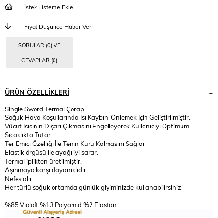
İstek Listeme Ekle
Fiyat Düşünce Haber Ver
SORULAR (0) VE
CEVAPLAR (0)
ÜRÜN ÖZELLIKLERI
Single Sword Termal Çorap
Soğuk Hava Koşullarında Isı Kaybını Önlemek İçin Geliştirilmiştir.
Vücut Isısının Dışarı Çıkmasını Engelleyerek Kullanıcıyı Optimum
Sıcaklıkta Tutar.
Ter Emici Özelliği İle Tenin Kuru Kalmasını Sağlar
Elastik örgüsü ile ayağı iyi sarar.
Termal iplikten üretilmiştir.
Aşınmaya karşı dayanıklıdır.
Nefes alır.
Her türlü soğuk ortamda günlük giyiminizde kullanabilirsiniz
%85 Violoft %13 Polyamid %2 Elastan