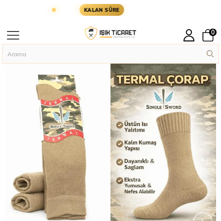
GÜN KARGODA
KARGOYA YETİŞMESİ İÇİN KALAN 
KALAN SÜRE
0
Anasayfa
Askeri Giyim
Askeri Çorap
Single Sword Termal Çorap
›