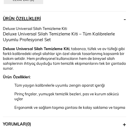
ÜRÜN ÖZELLIKLERI
Deluxe Universal Silah Temizleme Kiti
Deluxe Universal Silah Temizleme Kiti – Tüm Kalibrelerle
Uyumlu Profesyonel Set
Deluxe Universal Silah Temizleme Kiti
, tabanca, tüfek ve av tüfeği gibi
farklı kalibredeki ateşli silahlar için özel olarak tasarlanmış kapsamlı bir
bakım setidir. Hem profesyonel kullanıcıların hem de bireysel silah
sahiplerinin ihtiyaç duyduğu tüm temizlik ekipmanlarını tek bir çantada
sunar.
Ürün Özellikleri:
Tüm yaygın kalibrelerle uyumlu zengin aparat içeriği
Pirinç fırçalar, yumuşak temizlik bezleri, pas ve kurum sökücü
uçlar
Ergonomik ve sağlam taşıma çantası ile kolay saklama ve taşıma
Uzun ömürlü kullanım için dayanıklı metal ve plastik parçalardan
üretilmiştir
YORUMLAR
(0)