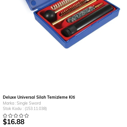
Deluxe Universal Silah Temizleme Kiti
Marka
:
Single Sword
Stok Kodu
(153.11.038)
$16.88