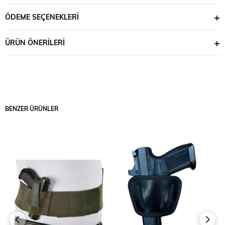
Silahın namlu içi ve dış yüzeylerinde derinlemesine temizlik
sağlar
ÖDEME SEÇENEKLERI
Kullanım Alanları:
Tabanca, av tüfeği, yarı otomatik ve tam otomatik silahlar
ÜRÜN ÖNERILERI
Askeri, polis, güvenlik ve avcılık ekipmanları bakımı
Koleksiyonluk silahların düzenli korunması
Silahınızın performansını korumak ve ömrünü uzatmak için düzenli
temizlik şarttır. Bu set sayesinde, farklı kalibrelerdeki tüm silahlarınızı
tek bir ürünle pratik ve etkili şekilde temizleyebilirsiniz.
BENZER ÜRÜNLER