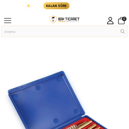
ÜN KARGODA
KARGOYA YETİŞMESİ İÇİN KALAN S
KALAN SÜRE
0
Anasayfa
Askeri Ekipman
Silah Aksesuarları
Deluxe Universal Silah T