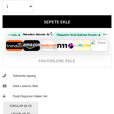
Nereden Alırsan Al 👇
Nereden A
•
rim Fırsatı 🔥
Sepette %10 İndirim Fırsatı 🔥
FAVORILERE EKLE
Telefonla Sipariş
İstek Listeme Ekle
Fiyat Düşünce Haber Ver
SORULAR (0) VE
CEVAPLAR (0)