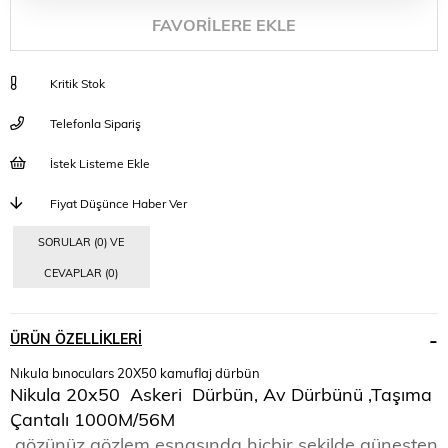
FAVORILERE EKLE
Kritik Stok
Telefonla Sipariş
İstek Listeme Ekle
Fiyat Düşünce Haber Ver
SORULAR (0) VE
CEVAPLAR (0)
ÜRÜN ÖZELLIKLERI
Nıkula bınoculars 20X50 kamuflaj dürbün
Nikula 20x50 Askeri Dürbün, Av Dürbünü ,Taşıma
Çantalı 1000M/56M
gözünüz gözlem esnasında hiçbir şekilde güneşten