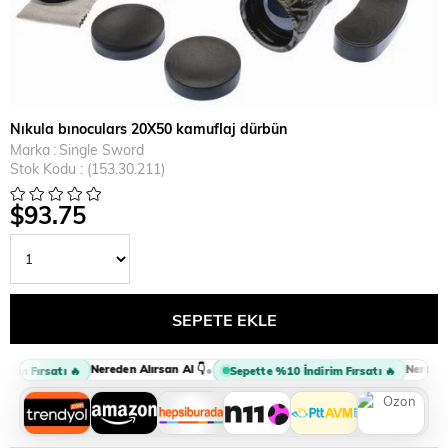
Nıkula bınoculars 20X50 kamuflaj dürbün
Marka
:
Single Sword
Stok Kodu
(153.30.211)
$93.75
Nereden Alırsan Al 👇
Nereden A
•
rim Fırsatı 🔥
Sepette %10 İndirim Fırsatı 🔥