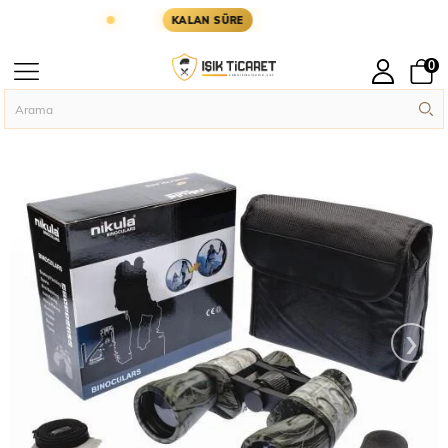
GÜN KARGODA
KARGOYA YETİŞMESİ İÇİN KALAN 
KALAN SÜRE
0
Anasayfa
Outdoor Ürünler
Dürbün
Nıkula bınoculars 20X50 kamuflaj 
›