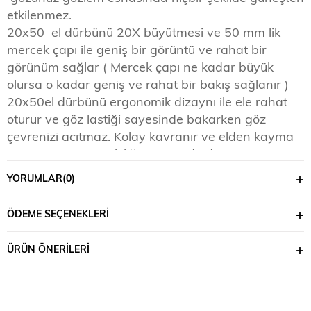
etkilenmez.
20x50 el dürbünü 20X büyütmesi ve 50 mm lik
mercek çapı ile geniş bir görüntü ve rahat bir
görünüm sağlar ( Mercek çapı ne kadar büyük
olursa o kadar geniş ve rahat bir bakış sağlanır )
20x50el dürbünü ergonomik dizaynı ile ele rahat
oturur ve göz lastiği sayesinde bakarken göz
çevrenizi acıtmaz. Kolay kavranır ve elden kayma
yapmaz. Boyun askılığı sayesinde düşme ve
kaybolmalara karşı önlem alınmış olur
YORUMLAR
(0)
Kullanım alanları :
Yatçılık, kuş gözlemi, yarışlar, avcılık, doğa sporları,
ÖDEME SEÇENEKLERI
tiyatro, seyahat ve tatillerinizde rahatlıkla
kullanabilirsiniz
ÜRÜN ÖNERILERI
Dürbün özellikleri :
Büyütme; 20 X Zoom ve 50 mm lik mercek
büyüklüğü ile süper netlik sunmaktadır
Tum lens ve prizmalarda parlak goruntu icin ozel