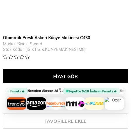
Otomatik Presli Askeri Künye Makinesi C430
Marka
:
Single Sword
Stok Kodu
(ISIKTISIK.KUNYEMAKINESI.M8)
Nereden Alırsan Al 👇
Nereden 
•
irim Fırsatı 🔥
Sepette %10 İndirim Fırsatı 🔥
FAVORILERE EKLE