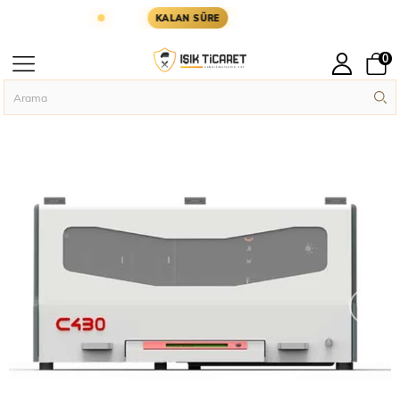
I GÜN KARGODA
KARGOYA YETİŞMESİ İÇİN KALA
KALAN SÜRE
0
Anasayfa
Askeri Temel İhtiyaçlar
Otomatik Presli Askeri Künye Makines
›