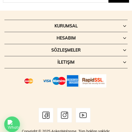
KURUMSAL
HESABIM
SÖZLEŞMELER
İLETIŞIM
Copyright © 2025 AskeriMalzeme. Tüm hakları saklıdır.