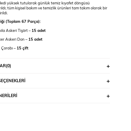
adedi yüksek tutularak günlük temiz kıyafet döngüsü
rıldı; tüm kişisel bakım ve temizlik ürünleri tam takım olarak bir
ildi.
riği (Toplam 67 Parça):
ila Askeri Tişört –
15 adet
er Askeri Don –
15 adet
 Çorabı –
15 çift
nyo Havlusu
Yüz Havlusu
AR
(0)
al Tıraş Bıçağı
SEÇENEKLERI
yo Tıraş Bıçağı
yo Terliği
ERILERI
aş Köpüğü
aş Çantası
 Fırçası
ş Macunu