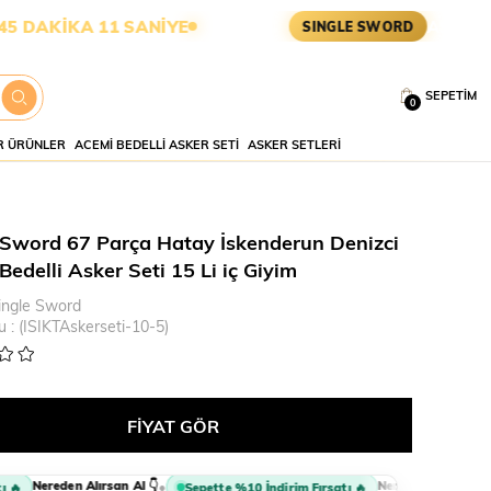
İKA 10 SANİYE
ASKERİ MALZE
SINGLE SWORD
SEPETIM
0
 ÜRÜNLER
ACEMI BEDELLI ASKER SETI
ASKER SETLERI
 Sword 67 Parça Hatay İskenderun Denizci
edelli Asker Seti 15 Li iç Giyim
ingle Sword
u
(ISIKTAskerseti-10-5)
Nereden Alırsan Al 👇
Nereden Alırsan Al 👇
•

Sepette %10 İndirim Fırsatı 🔥