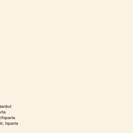
tanbul
rta
/Isparta
r, Isparta