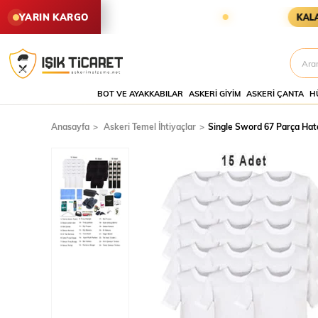
EN SİPARİŞLER YARIN KARGODA
YARIN KARGO
KALAN SÜRE
BOT VE AYAKKABILAR
ASKERI GIYIM
ASKERI ÇANTA
H
Anasayfa
Askeri Temel İhtiyaçlar
Single Sword 67 Parça Hata