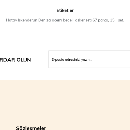
Ya
Etiketler
Aya
Hatay İskenderun Denizci acemi bedelli asker seti 67 parça
,
15 li set
,
Bot
Par
Bot
Aya
Sa
RDAR OLUN
El
Kağ
Tel
Kir
Tem
Not
eği
tam
Sözleşmeler