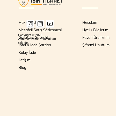
Hakkımızda
Hesabım
Mesafeli Satış Sözleşmesi
Üyelik Bilgilerim
Copyright © 2025
Gizlilik ve Güvenlik
Favori Ürünlerim
AskeriMalzeme. Tüm hakları
saklıdır.
İptal & İade Şartları
Şifremi Unuttum
Kolay İade
İletişim
Blog