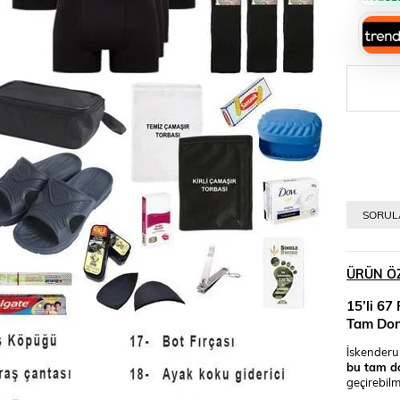
SORULA
ÜRÜN ÖZ
15’li 67
Tam Dona
İskenderun
bu tam do
geçirebilm