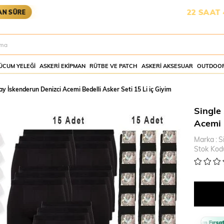
KARGOYA YETİŞMESİ İÇİN KALAN SÜRE:
22 SAAT 45 DAK
ÜCUM YELEĞI
ASKERI EKIPMAN
RÜTBE VE PATCH
ASKERI AKSESUAR
OUTDOOR
y İskenderun Denizci Acemi Bedelli Asker Seti 15 Li iç Giyim
Single
Acemi B
Marka
:
S
Stok Kod
Sepette %10 İndirim Fırsatı 