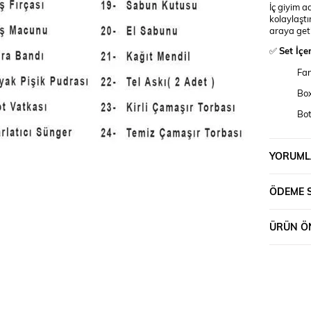
İç giyim 
kolaylaştı
araya getir
✅
Set İçe
Fan
Box
Bot
Ba
El 
YORUML
Sak
ÖDEME 
Ban
Ban
ÜRÜN ÖN
Tır
Tır
Diş
Di