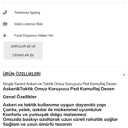
Telefonla Sipariş
İstek Listeme Ekle
Fiyat Düşünce Haber Ver
SORULAR (0) VE
CEVAPLAR (0)
ÜRÜN ÖZELLIKLERI
Single Sword Askeri ve Taktik Omuz Koruyucu Ped Kamuflaj Desen
Askeri&Taktik Omuz Koruyucu Ped
Kamuflaj Desen
Genel Özellikler
Askeri ve taktik kullanıma uygun dayanıklı yapı
Çanta, yelek, askılar ile mükemmel uyumluluk
Konforlu ve yumuşak dolgu malzemesi
Omuzda baskıyı azaltarak uzun süreli rahatlık sağlar
Sağlam ve uzun ömürlü tasarım