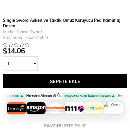
Single Sword Askeri ve Taktik Omuz Koruyucu Ped Kamuflaj
Desen
Marka
:
Single Sword
Stok Kodu
(153.07.064)
$14.06
Nereden Alırsan Al 👇
Nereden 
•
rim Fırsatı 🔥
Sepette %10 İndirim Fırsatı 🔥
FAVORILERE EKLE