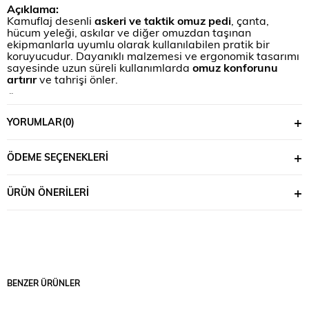
Açıklama:
Kamuflaj desenli
askeri ve taktik omuz pedi
, çanta,
hücum yeleği, askılar ve diğer omuzdan taşınan
ekipmanlarla uyumlu olarak kullanılabilen pratik bir
koruyucudur. Dayanıklı malzemesi ve ergonomik tasarımı
sayesinde uzun süreli kullanımlarda
omuz konforunu
artırır
ve tahrişi önler.
Özellikler:
Geniş Kullanım Alanı:
Askeri ve taktik çantalar, hücum
YORUMLAR
(0)
yelekleri, askı kayışları
ve omuzdan taşınan her türlü
ekipmana
uyumludur
.
ÖDEME SEÇENEKLERI
Rahatlık ve Koruma:
Omuz koruyucunun iç kısmındaki
sünger dolgusu
, uzun süreli kullanımda omuzda
oluşabilecek
baskıyı ve tahrişi önler
.
ÜRÜN ÖNERILERI
Ergonomik ve Taktik Tasarım:
Hafif ve esnek yapısı
,
konforlu bir taşıma deneyimi sunar.
Dayanıklı Askeri Malzeme:
Sağlam kumaş yapısı,
yırtılma ve aşınmaya karşı dirençlidir, zorlu askeri ve
taktik operasyonlara uygun olarak üretilmiştir.
Kolay Kullanım:
Cırtları yardımıyla omuza asılabilir
ve
BENZER ÜRÜNLER
farklı askeri ve taktik ekipmanlarla kolayca uyum
sağlayabilir
.