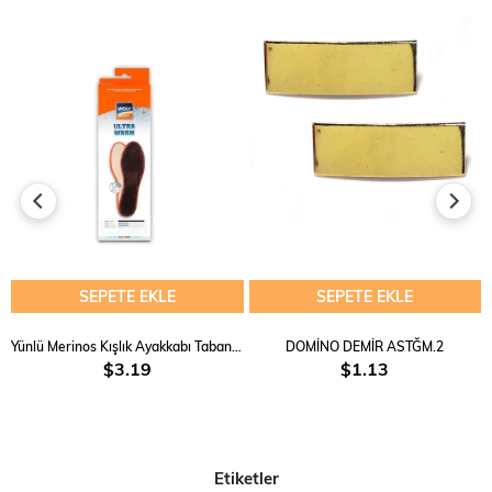
Askeri ve taktik görevler için maksimum konfor ve
dayanıklılığı bir arada sunan ideal bir aksesuardır.
Teknik Özellikler:
Metaryal:
Aşınmaya Dayanıklı Oxford Kumaş
SEPETE EKLE
SEPETE EKLE
Yünlü Merinos Kışlık Ayakkabı Tabanlık Woly
DOMİNO DEMİR ASTĞM.2
$3.19
$1.13
Etiketler