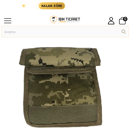
 KARGODA
KARGOYA YETİŞMESİ İÇİN KALAN SÜR
KALAN SÜRE
0
Anasayfa
Askeri Aksesuar
Single Sword Askeri ve Taktik Omuz Koruyu
›