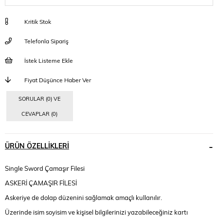
Kritik Stok
Telefonla Sipariş
İstek Listeme Ekle
Fiyat Düşünce Haber Ver
SORULAR (0) VE
CEVAPLAR (0)
ÜRÜN ÖZELLIKLERI
Single Sword Çamaşır Filesi
ASKERİ ÇAMAŞIR FİLESİ
Askeriye de dolap düzenini sağlamak amaçlı kullanılır.
Üzerinde isim soyisim ve kişisel bilgilerinizi yazabileceğiniz kartı