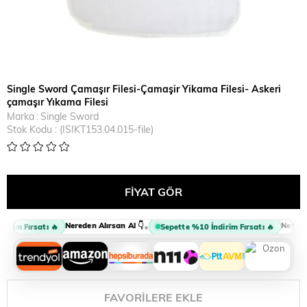
Single Sword Çamaşır Filesi-Çamaşir Yikama Filesi- Askeri
çamaşır Yıkama Filesi
Marka
:
Single Sword
Stok Kodu
(ISIKT153.04.015-file)
Nereden Alırsan Al 👇
Nereden 
•
irim Fırsatı 🔥
Sepette %10 İndirim Fırsatı 🔥
FAVORILERE EKLE