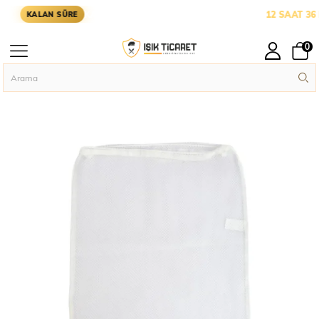
KARGOYA YETİŞMESİ İÇİN KALAN SÜRE:
12 SAAT 36 D
KALAN SÜRE
0
Anasayfa
Askeri Temel İhtiyaçlar
Single Sword Çamaşır Filesi-Çamaşir Yi