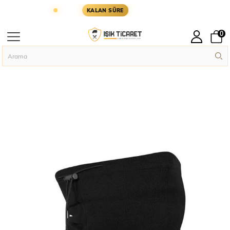
 GÜN KARGODA
KARGOYA YETİŞMESİ İÇİN KALAN
KALAN SÜRE
0
Anasayfa
Askeri Temel İhtiyaçlar
Single Sword Erkek&Kadın Polar Boyu