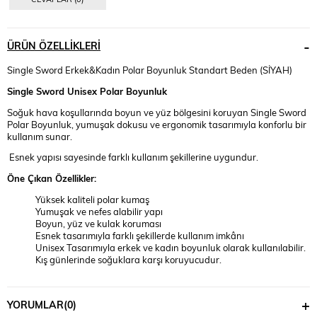
ÜRÜN ÖZELLIKLERI
Single Sword Erkek&Kadın Polar Boyunluk Standart Beden (SİYAH)
Single Sword Unisex Polar Boyunluk
Soğuk hava koşullarında boyun ve yüz bölgesini koruyan Single Sword
Polar Boyunluk, yumuşak dokusu ve ergonomik tasarımıyla konforlu bir
kullanım sunar.
Esnek yapısı sayesinde farklı kullanım şekillerine uygundur.
Öne Çıkan Özellikler:
Yüksek kaliteli polar kumaş
Yumuşak ve nefes alabilir yapı
Boyun, yüz ve kulak koruması
Esnek tasarımıyla farklı şekillerde kullanım imkânı
Unisex Tasarımıyla erkek ve kadın boyunluk olarak kullanılabilir.
Kış günlerinde soğuklara karşı koruyucudur.
Outdoor etkinlikler, operasyonlar veya günlük kullanımda sıcak
kalmanın ve konforun keyfini çıkarın.
YORUMLAR
(0)