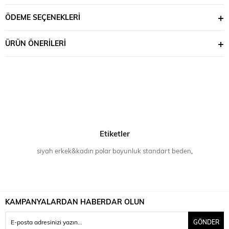
ÖDEME SEÇENEKLERI
ÜRÜN ÖNERILERI
Etiketler
siyah erkek&kadın polar boyunluk standart beden
,
KAMPANYALARDAN HABERDAR OLUN
GÖNDER