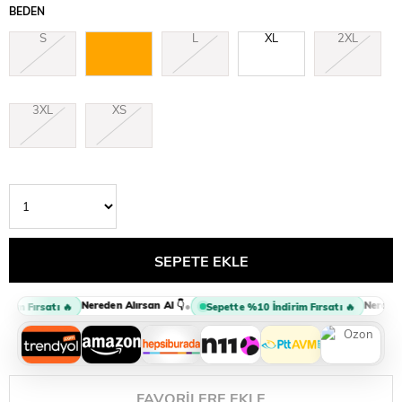
BEDEN
S
M
L
XL
2XL
3XL
XS
Nereden Alırsan Al 👇
Nereden A
•
rim Fırsatı 🔥
Sepette %10 İndirim Fırsatı 🔥
FAVORILERE EKLE