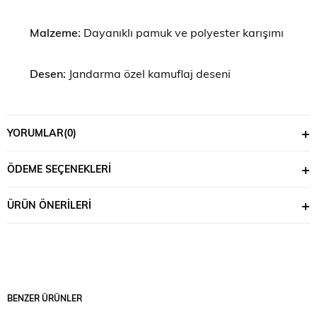
Malzeme:
 Dayanıklı pamuk ve polyester karışımı
Desen:
 Jandarma özel kamuflaj deseni
Parçalar:
 Gömlek ve pantolon seti
YORUMLAR
(0)
Boyutlar:
 S, M, L, XL, XXL
ÖDEME SEÇENEKLERI
Özellikler:
ÜRÜN ÖNERILERI
Nefes Alabilir:
 Yoğun aktiviteler sırasında vücut 
ısısını dengeler
Hızlı Kuruyan:
 Terleme ve yağmura karşı hızlı 
BENZER ÜRÜNLER
kuruma özelliği