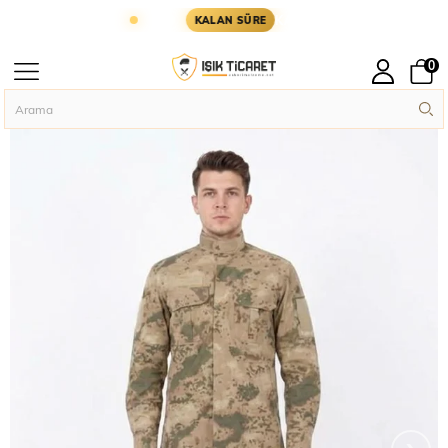
 YARIN KARGODA
KARGOYA YETİŞMESİ İÇİN KAL
KALAN SÜRE
0
Anasayfa
Askeri Giyim
Askeri Tişört
Sword Jandarma Eğitim Kamuflaj 
›