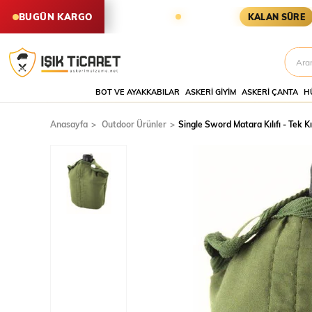
LER AYNI GÜN KARGODA
KARGOYA
BUGÜN KARGO
KALAN SÜRE
BOT VE AYAKKABILAR
ASKERI GIYIM
ASKERI ÇANTA
H
Anasayfa
Outdoor Ürünler
Single Sword Matara Kılıfı - Tek Kıl