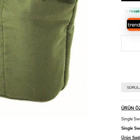
Sepette %10 İndirim Fırsatı 🔥
SORULA
ÜRÜN ÖZ
Single Swo
Single Sw
Ürün Sadec