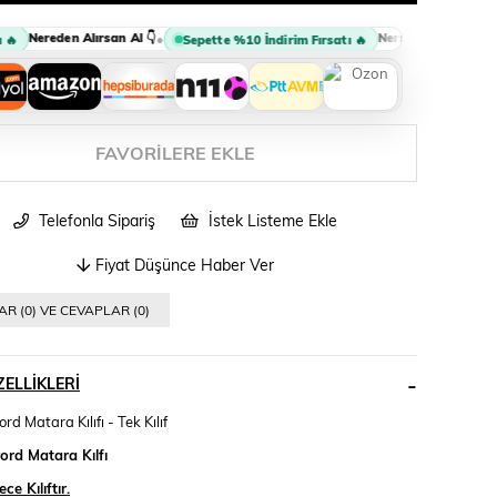
Nereden Alırsan Al 👇
Nereden Alırsan Al 👇
•
•
Sepette %10 İndirim Fırsatı 🔥
FAVORILERE EKLE
Telefonla Sipariş
İstek Listeme Ekle
Fiyat Düşünce Haber Ver
R (0) VE CEVAPLAR (0)
ELLIKLERI
rd Matara Kılıfı - Tek Kılıf
ord Matara Kılfı
e Kılıftır.