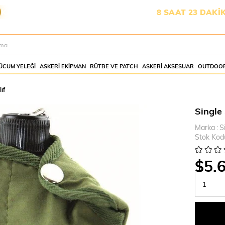
 YETİŞMESİ İÇİN KALAN SÜRE:
8 SAAT 23 DAKİKA 15 SA
ÜCUM YELEĞI
ASKERI EKIPMAN
RÜTBE VE PATCH
ASKERI AKSESUAR
OUTDOOR
ıf
Single 
Marka
:
S
Stok Kod
$5.