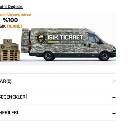
hil Değildir.
AR
(0)
SEÇENEKLERI
ERILERI