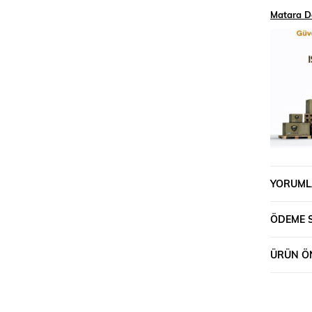
Matara Da
YORUML
ÖDEME 
ÜRÜN ÖN