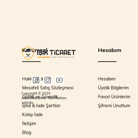
Kurumsal
Hesabım
Hakkımızda
Hesabım
Mesafeli Satış Sözleşmesi
Üyelik Bilgilerim
Copyright © 2025
Gizlilik ve Güvenlik
Favori Ürünlerim
AskeriMalzeme. Tüm hakları
saklıdır.
İptal & İade Şartları
Şifremi Unuttum
Kolay İade
İletişim
Blog