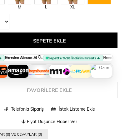
M
L
XL
reden Alırsan Al 👇
Nereden Alırsan Al 👇
•
•
Sepette %10 İndirim Fırsatı 🔥
FAVORILERE EKLE
Telefonla Sipariş
İstek Listeme Ekle
Fiyat Düşünce Haber Ver
R (0) VE CEVAPLAR (0)