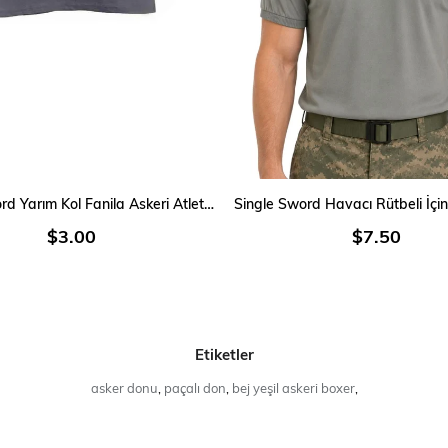
SEPETE EKLE
SEPETE EKLE
Single Sword Yarım Kol Fanila Askeri Atlet, Havacı Fanila
$3.00
$7.50
Etiketler
asker donu
,
paçalı don
,
bej yeşil askeri boxer
,