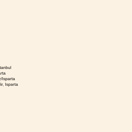
tanbul
rta
/Isparta
r, Isparta