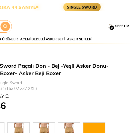
YE
ASKERİ MALZEME • TAKTİ
SINGLE SWORD
SEPETIM
0
 ÜRÜNLER
ACEMI BEDELLI ASKER SETI
ASKER SETLERI
 Sword Paçalı Don - Bej -Yeşil Asker Donu-
 Boxer- Asker Beji Boxer
ingle Sword
u
(153.02.237.XXL)
46
2XL