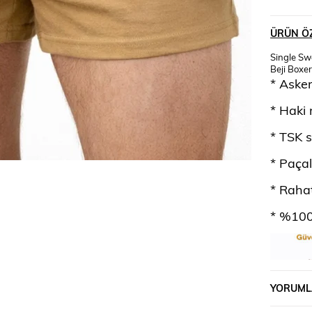
ÜRÜN ÖZ
Single Sw
Beji Boxer
* Askerl
* Haki 
* TSK 
* Paçal
* Rahat
* %10
YORUML