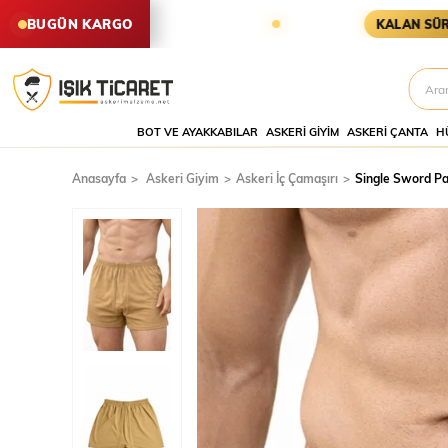
R AYNI GÜN KARGODA
KARGOYA 
BUGÜN KARGO
KALAN SÜRE
BOT VE AYAKKABILAR
ASKERI GIYIM
ASKERI ÇANTA
H
Anasayfa
Askeri Giyim
Askeri İç Çamaşırı
Single Sword Paç