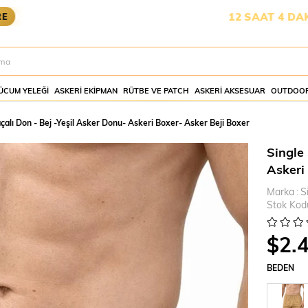
YETİŞMESİ İÇİN KALAN SÜRE:
12 SAAT 4 DAKİKA 43 SANİ
ÜCUM YELEĞI
ASKERI EKIPMAN
RÜTBE VE PATCH
ASKERI AKSESUAR
OUTDOOR
alı Don - Bej -Yeşil Asker Donu- Askeri Boxer- Asker Beji Boxer
Single
Askeri
Marka
:
S
Stok Kod
$2.
BEDEN