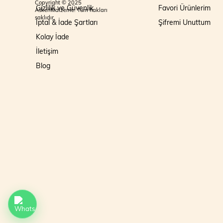
Copyright © 2025
Gizlilik ve Güvenlik
Favori Ürünlerim
AskeriMalzeme. Tüm hakları
saklıdır.
İptal & İade Şartları
Şifremi Unuttum
Kolay İade
İletişim
Blog