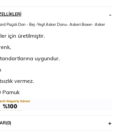
ELLIKLERI
ord Paçalı Don - Bej -Yeşil Asker Donu- Askeri Boxer- Asker
er için üretilmiştir.
renk,
standartlarına uygundur.
ı
sızlık vermez.
0 Pamuk
AR
(0)