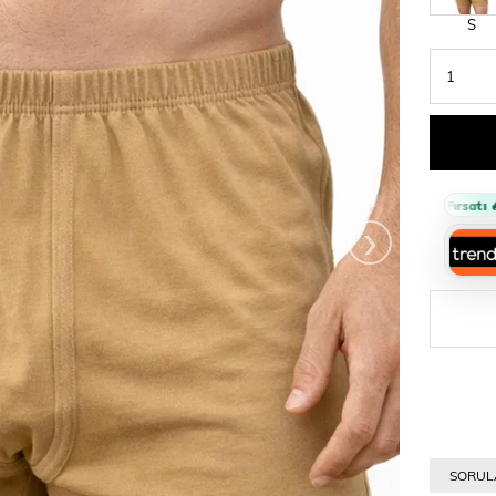
S
Ne
Sepette %10 İndirim Fırsatı 🔥
›
SORULA