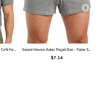
SEPETE EKLE
Single Sword Havacı Rütbeli İçin Cırtlı Fanila
Sword Havacı Asker Paçalı Don - Füme Single
Sing
$7.14