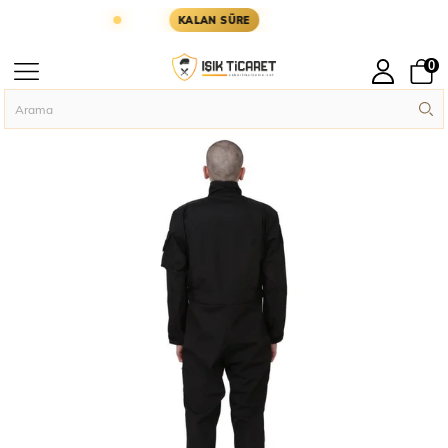
I GÜN KARGODA
KARGOYA YETİŞMESİ İÇİN KALA
KALAN SÜRE
0
Anasayfa
Askeri Temel İhtiyaçlar
Single Sword Pilot ve Teknisyen Tulum
›