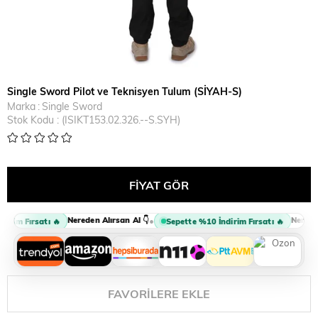
Single Sword Pilot ve Teknisyen Tulum (SİYAH-S)
Marka
:
Single Sword
Stok Kodu
(ISIKT153.02.326.--S.SYH)
Nereden Alırsan Al 👇
Nereden
•
irim Fırsatı 🔥
Sepette %10 İndirim Fırsatı 🔥
FAVORILERE EKLE