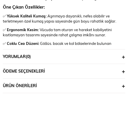
Öne Çıkan Özellikler:
✅
Yüksek Kaliteli Kumaş:
Aşınmaya dayanıklı, nefes alabilir ve
terletmeyen özel kumaş yapısı sayesinde gün boyu rahatlık sağlar.
✅
Ergonomik Kesim:
Vücuda tam oturan ve hareket kabiliyetini
kısıtlamayan tasarımı sayesinde rahat çalışma imkânı sunar.
✅
Çoklu Cep Düzeni:
Göğüs, bacak ve kol bölgelerinde bulunan
fermuarlı ve kapaklı cepler, el aletleri, kalem ve kişisel eşyalar için ideal
taşıma alanı sunar.
YORUMLAR
(0)
✅
Kolay Giyilip Çıkarılabilir:
Ön kısımdaki çift yönlü sağlam fermuar
sistemi, pratik kullanım sağlar.
ÖDEME SEÇENEKLERI
✅
Güçlendirilmiş Dikişler:
Ağır iş yüküne dayanıklı dikiş yapısı
sayesinde uzun ömürlü kullanım sunar.
ÜRÜN ÖNERILERI
✅
Emniyetli Kullanım:
Reflektörlü şerit detayları ile gece veya düşük
ışıklı ortamlarda görünürlüğü artırır.
✅
Çeşitli Renk Seçenekleri:
Farklı çalışma ortamlarına uygun olarak
çeşitli renk alternatifleri mevcuttur.
Bu tulum, hem profesyonel havacılar hem de teknik ekipler için
tasarlanmış olup zorlu koşullara karşı dayanıklı ve uzun ömürlü bir
seçenektir.