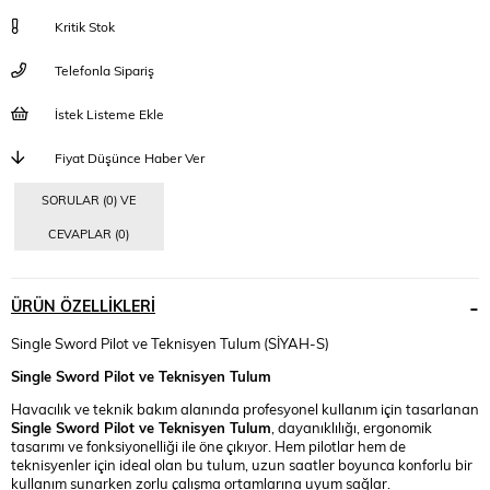
Kritik Stok
Telefonla Sipariş
İstek Listeme Ekle
Fiyat Düşünce Haber Ver
SORULAR (0) VE
CEVAPLAR (0)
ÜRÜN ÖZELLIKLERI
Single Sword Pilot ve Teknisyen Tulum (SİYAH-S)
Single Sword Pilot ve Teknisyen Tulum
Havacılık ve teknik bakım alanında profesyonel kullanım için tasarlanan
Single Sword Pilot ve Teknisyen Tulum
, dayanıklılığı, ergonomik
tasarımı ve fonksiyonelliği ile öne çıkıyor. Hem pilotlar hem de
teknisyenler için ideal olan bu tulum, uzun saatler boyunca konforlu bir
kullanım sunarken zorlu çalışma ortamlarına uyum sağlar.