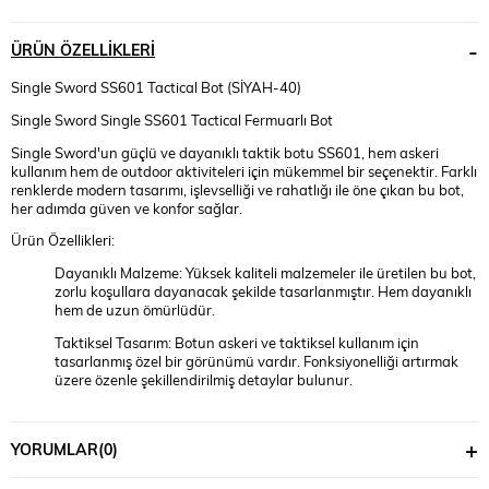
ÜRÜN ÖZELLIKLERI
Single Sword SS601 Tactical Bot (SİYAH-40)
Single Sword Single SS601 Tactical Fermuarlı Bot
Single Sword'un güçlü ve dayanıklı taktik botu SS601, hem askeri
kullanım hem de outdoor aktiviteleri için mükemmel bir seçenektir. Farklı
renklerde modern tasarımı, işlevselliği ve rahatlığı ile öne çıkan bu bot,
her adımda güven ve konfor sağlar.
Ürün Özellikleri:
Dayanıklı Malzeme: Yüksek kaliteli malzemeler ile üretilen bu bot,
zorlu koşullara dayanacak şekilde tasarlanmıştır. Hem dayanıklı
hem de uzun ömürlüdür.
Taktiksel Tasarım: Botun askeri ve taktiksel kullanım için
tasarlanmış özel bir görünümü vardır. Fonksiyonelliği artırmak
üzere özenle şekillendirilmiş detaylar bulunur.
Rahatlık ve Destek: Konforlu iç astarı ve ayak kemerine uyum
sağlayan taban yapısı, uzun süreli kullanımlarda bile
YORUMLAR
(0)
ayaklarınıza destek ve rahatlık sunar.
Fermuarlı Tasarım: Yan tarafta bulunan fermuarlı tasarım