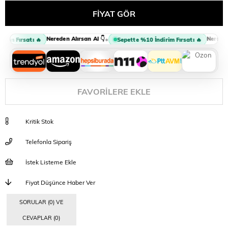
Nereden Alırsan Al 👇
Nereden 
•
rim Fırsatı 🔥
Sepette %10 İndirim Fırsatı 🔥
FAVORILERE EKLE
Kritik Stok
Telefonla Sipariş
İstek Listeme Ekle
Fiyat Düşünce Haber Ver
SORULAR (0) VE
CEVAPLAR (0)