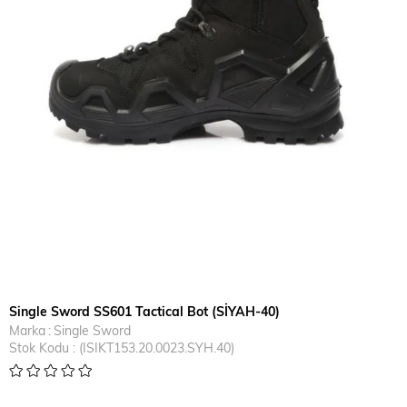
Single Sword SS601 Tactical Bot (SİYAH-40)
Marka
:
Single Sword
Stok Kodu
(ISIKT153.20.0023.SYH.40)