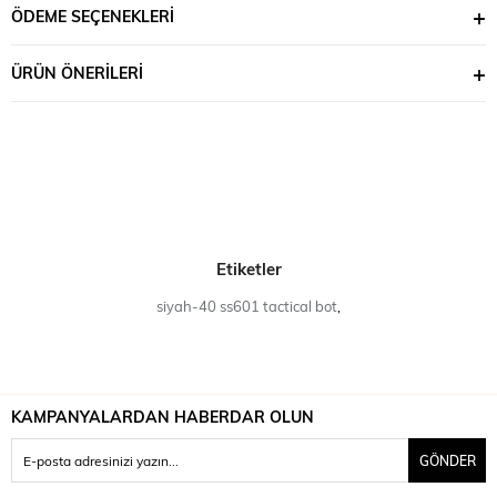
sayesinde botları kolayca giyip çıkarabilirsiniz. Aynı zamanda
ÖDEME SEÇENEKLERI
ayarlanabilir bağcıklar ile ayak bileğinize tam oturur.
Çeşitli Kullanım Alanları: Hem askeri amaçlarla hem de outdoor
ÜRÜN ÖNERILERI
aktiviteleri için idealdir. Kamp, doğa yürüyüşleri, avcılık gibi
etkinliklerde güvenilir bir seçenektir.
Single Sword Single SS601 Tactical Fermuarlı Bot ile güçlü adımlar atın.
Hem stilinizi yansıtacak hem de ihtiyaçlarınıza cevap verecek bu botu
hemen sepetinize ekleyerek sahip olabilirsiniz.
Unutmayın, her macera en iyi ekipmanlarla daha da heyecan verici
hale gelir!
YKK fermuar kullanılmıştır.
Etiketler
Kalıpları standarttır.
Single Sword tactical askeri bot %100 yerli üretimdir.
siyah-40 ss601 tactical bot
,
TEKNİK ÖZELLİKLER
Yapısı: Enjeksiyon Taban
Üst Kısım: Deri
Astar: Vision
Taban : Kauçuk
Ağırlık: Kutu dahil 1700 gr / Çift (40 numara baz alınmıştır.)
KAMPANYALARDAN HABERDAR OLUN
Garanti: 6 Ay
GÖNDER