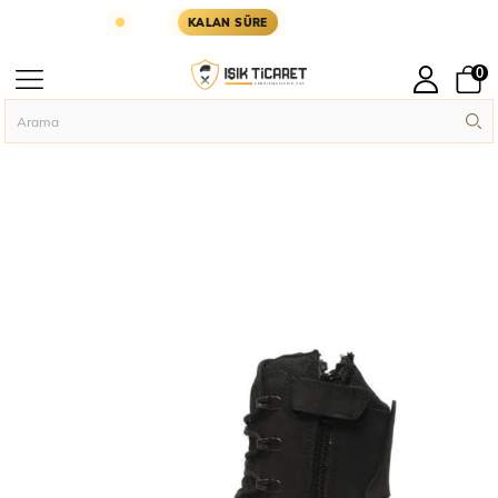
 GÜN KARGODA
KARGOYA YETİŞMESİ İÇİN KALAN
KALAN SÜRE
0
Anasayfa
Askeri Temel İhtiyaçlar
Single Sword SS601 Tactical Bot (SİY
›